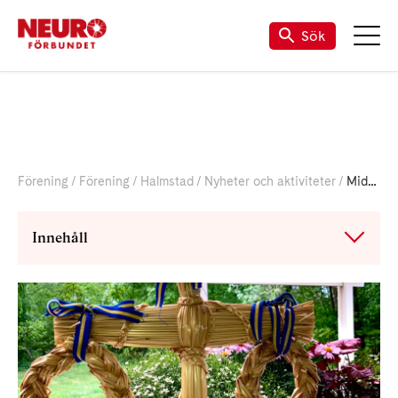
Sök
Förening
Förening
Halmstad
Nyheter och aktiviteter
Midsommarfest med mat & musik
Innehåll