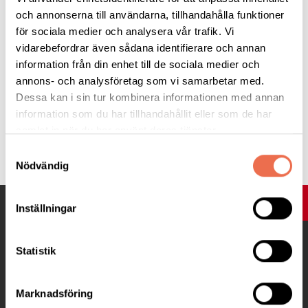
och annonserna till användarna, tillhandahålla funktioner
Anmälan senast 6/12 via kansliet,
035-10 50 24
, eller mejla
för sociala medier och analysera vår trafik. Vi
halmstad@neuro.se
vidarebefordrar även sådana identifierare och annan
information från din enhet till de sociala medier och
annons- och analysföretag som vi samarbetar med.
Välkomna!
Dessa kan i sin tur kombinera informationen med annan
information som du har tillhandahållit eller som de har
samlat in när du har använt deras tjänster.
Tipsa
Samtyckesval
Nödvändig
UPP
Inställningar
Statistik
Marknadsföring