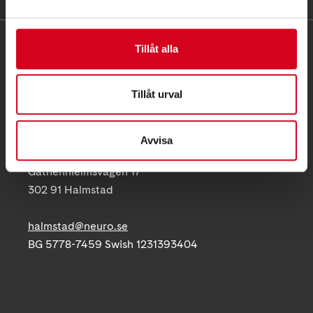
KONTAKT
Tillåt alla
Besöksadress:
Tillåt urval
Gathenhielmsvägen 17, 302 91 Halmstad
Telefon:
035-10 50 24
Avvisa
Postadress:
Gathenhielmsvägen 17
302 91 Halmstad
halmstad@neuro.se
BG 5778-7459 Swish 1231393404