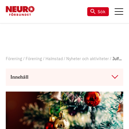
Sök
Förening
Förening
Halmstad
Nyheter och aktiviteter
Julfest i Villa Pollux
Innehåll