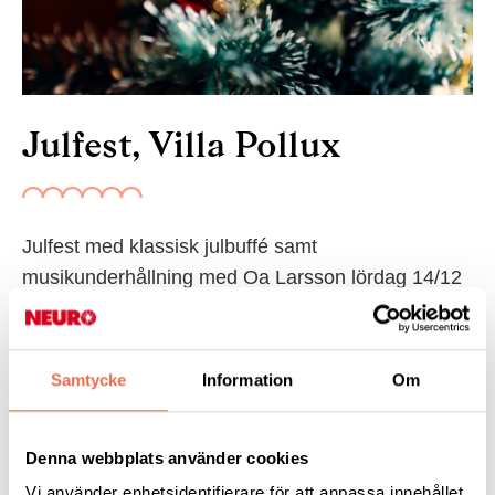
Julfest, Villa Pollux
Julfest med klassisk julbuffé samt
musikunderhållning med Oa Larsson lördag 14/12
kl. 13-16.30 i Villa Pollux.
Pris för medlemmar: 200 kr.
Samtycke
Information
Om
Icke-medlemmar: 350 kr.
Denna webbplats använder cookies
Betalning sker på plats via swish eller kontant (jämna pengar).
Vi använder enhetsidentifierare för att anpassa innehållet