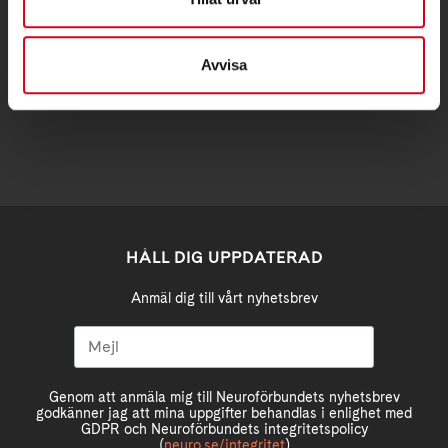
halmstad@neuro.se
Avvisa
BG 5778-7459 Swish 1231393404
HÅLL DIG UPPDATERAD
Anmäl dig till vårt nyhetsbrev
Genom att anmäla mig till Neuroförbundets nyhetsbrev
godkänner jag att mina uppgifter behandlas i enlighet med
GDPR och Neuroförbundets integritetspolicy
(
neuro.se/integritet
)