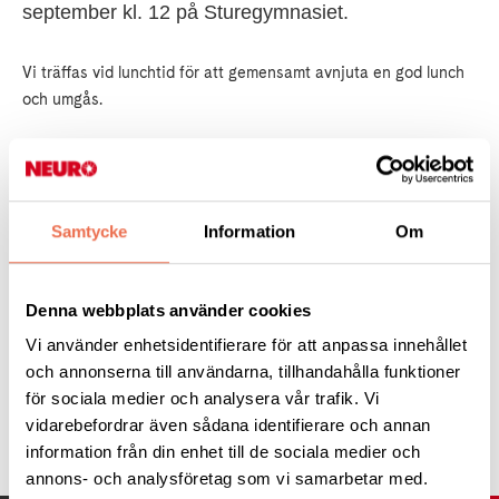
september kl. 12 på Sturegymnasiet.
Vi träffas vid lunchtid för att gemensamt avnjuta en god lunch
och umgås.
Anmälan sker till kansliet senast fredag den 26 augusti via tel.
035 10 50 24
, mail
halmstad@neuro.se
eller via
anmälningsformuläret nedan.
Samtycke
Information
Om
Vi ser framemot en trevlig lunch!
Denna webbplats använder cookies
Neuro Halmstad
Vi använder enhetsidentifierare för att anpassa innehållet
och annonserna till användarna, tillhandahålla funktioner
för sociala medier och analysera vår trafik. Vi
Tipsa
vidarebefordrar även sådana identifierare och annan
information från din enhet till de sociala medier och
annons- och analysföretag som vi samarbetar med.