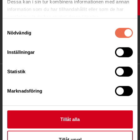
Dessa kan i sin tur kombinera informationen med annan
UPP
information som du har tillhandahållit eller som de har
samlat in när du har använt deras tjänster.
Samtyckesval
Nödvändig
Inställningar
Statistik
KONTAKT
Marknadsföring
Besöksadress:
Gathenhielmsvägen 17, 302 91 Halmstad
Telefon:
035-10 50 24
Tillåt alla
Postadress:
Gathenhielmsvägen 17
302 91 Halmstad
Tillåt urval