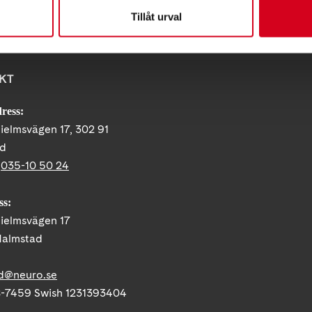
Tillåt urval
KT
ress:
ielmsvägen 17, 302 91
ad
:
035-10 50 24
ss:
ielmsvägen 17
Halmstad
d@neuro.se
-7459 Swish 1231393404