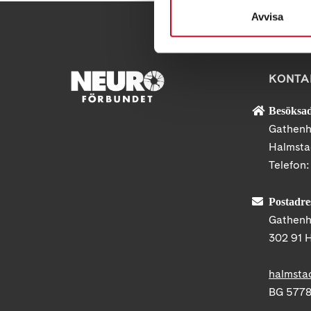
Avvisa
KONTA
Besöksad
Gathenh
Halmst
Telefon
Postadre
Gathenh
302 91 
halmsta
BG 5778