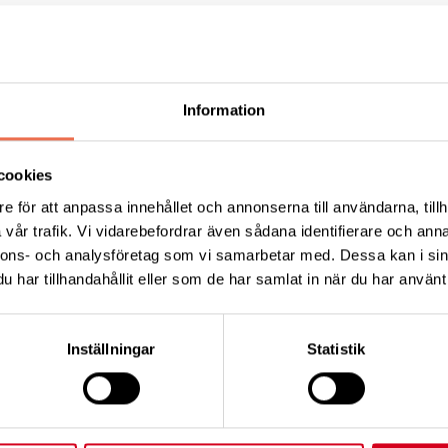
sommarfest på Villa Pollux.
och tårta.
Information
cookies
r övriga.
e för att anpassa innehållet och annonserna till användarna, tillh
vår trafik. Vi vidarebefordrar även sådana identifierare och anna
ÄRTLIGT VÄLKOMNA!
nnons- och analysföretag som vi samarbetar med. Dessa kan i sin
har tillhandahållit eller som de har samlat in när du har använt 
ill kansliet på tel 035/10 50 24
Inställningar
Statistik
Tipsa
Skri