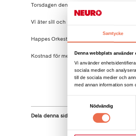
Torsdagen den 18 juni kl 17.30 blir det mid
Vi äter sill och nypotatis och dricker kaffe 
Samtycke
Happes Orkester underhåller.
Denna webbplats använder 
Kostnad för medlem 100 kronor och 150 fö
Vi använder enhetsidentifierar
sociala medier och analysera 
HJ
till de sociala medier och a
med annan information som du 
Anmäl dig t
Samtyckesval
Nödvändig
Dela denna sida: