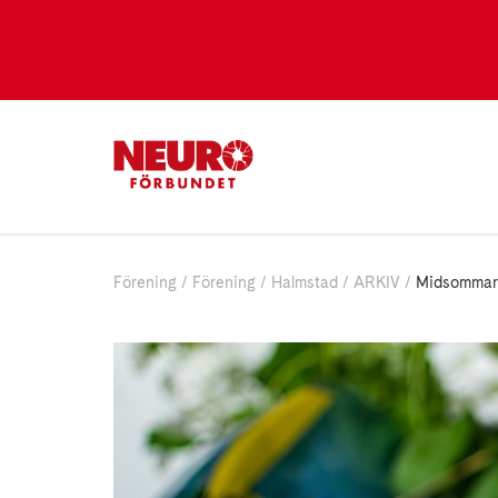
Förening
Förening
Halmstad
ARKIV
Midsommar