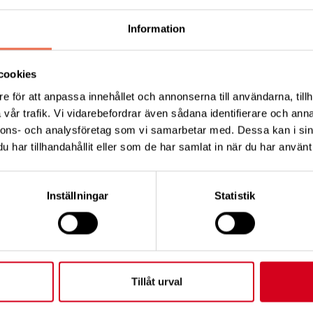
Information
KT
cookies
e för att anpassa innehållet och annonserna till användarna, tillh
ress:
vår trafik. Vi vidarebefordrar även sådana identifierare och anna
ersson
nnons- och analysföretag som vi samarbetar med. Dessa kan i sin
dressen 2, 12345 Ort
har tillhandahållit eller som de har samlat in när du har använt 
:
0760017027
Inställningar
Statistik
min@neuro.se
Tillåt urval
HÅLL DIG