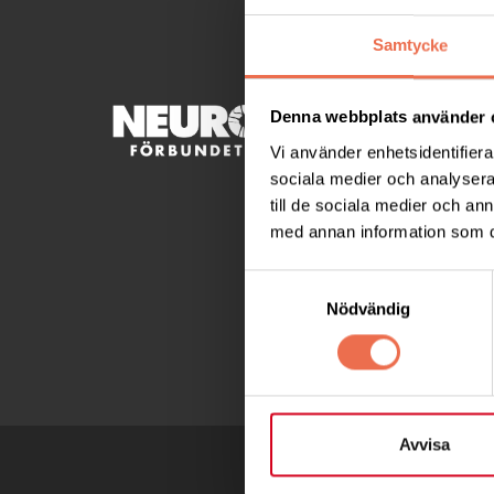
Samtycke
KONTA
Denna webbplats använder 
Vi använder enhetsidentifierar
Besöksad
sociala medier och analysera 
C/OAnd
till de sociala medier och a
Besöksa
med annan information som du 
Telefon
Samtyckesval
Nödvändig
webbad
Avvisa