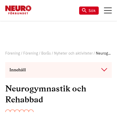
Sök
Förening
Förening
Borås
Nyheter och aktiviteter
Neurogymnastik och Rehabbad
Innehåll
Neurogymnastik och
Rehabbad