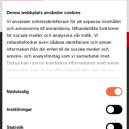
Tipsa
Denna webbplats använder cookies
Vi använder enhetsidentifierare för att anpassa innehållet
och annonserna till användarna, tillhandahålla funktioner
för sociala medier och analysera vår trafik. Vi
UPP
vidarebefordrar även sådana identifierare och annan
information från din enhet till de sociala medier och
annons- och analysföretag som vi samarbetar med.
Dessa kan i sin tur kombinera informationen med annan
information som du har tillhandahållit eller som de har
samlat in när du har använt deras tjänster.
Samtyckesval
Nödvändig
KONTAKT
Inställningar
Besöksadress:
Ågatan 12 C, 172 62 Sundbyberg
Statistik