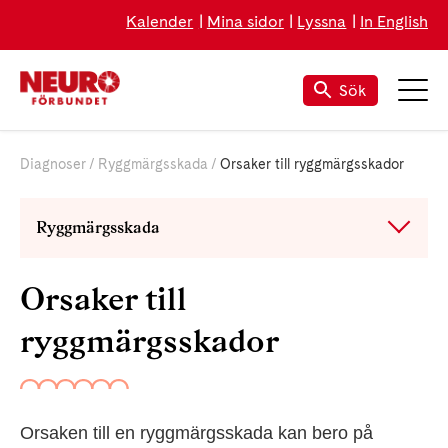
Kalender
Mina sidor
Lyssna
In English
Sök
Diagnoser
Ryggmärgsskada
Orsaker till ryggmärgsskador
Ryggmärgsskada
Orsaker till
ryggmärgsskador
Orsaken till en ryggmärgsskada kan bero på