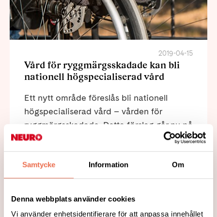
2019-04-15
Vård för ryggmärgsskadade kan bli
nationell högspecialiserad vård
Ett nytt område föreslås bli nationell
högspecialiserad vård – vården för
ryggmärgsskadade. Detta förslag går nu på
remiss. Samtidigt har en lista tagits fram
med fler än 250 nya förslag till vad som
Samtycke
Information
Om
skulle kunna bli nationell högspecialiserad
vård. Bland dessa ska nu sållas ut vilka
områden som kan
Denna webbplats använder cookies
Vi använder enhetsidentifierare för att anpassa innehållet
Läs mer