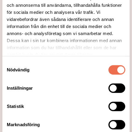
och annonserna till användarna, tillhandahålla funktioner
för sociala medier och analysera vår trafik. Vi
vidarebefordrar även sådana identifierare och annan
information från din enhet till de sociala medier och
annons- och analysföretag som vi samarbetar med.
Dessa kan i sin tur kombinera informationen med annan
information som du har tillhandahållit eller som de har
samlat in när du har använt deras tjänster.
Samtyckesval
Nödvändig
Inställningar
2019-02-20
Kämpar för att
ryggmärgsskadevården ska
Statistik
centraliseras i Sverige
Rehabiliteringsläkaren och professorn i
Marknadsföring
medicinsk vetenskap Claes Hultlings vision