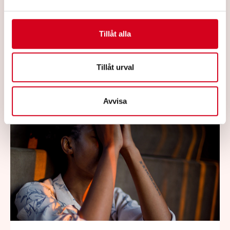
om centralisering av rehabiliteringskliniker
specialiserade på ryggmärgsskadade, är
Tillåt alla
nu på väg att slå igenom även i Sverige.
Lyssna på poddintervjun med Claes.
Tillåt urval
Läs mer
Avvisa