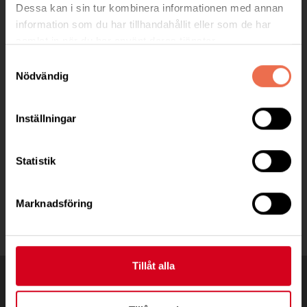
Besöksadress:
Dessa kan i sin tur kombinera informationen med annan
Trädgårdsgatan 1A, 641 33 KATRINEHOLM
information som du har tillhandahållit eller som de har
samlat in när du har använt deras tjänster.
Telefon:
072-8702406
Samtyckesval
Nödvändig
Postadress:
Trädgårdsgatan 1A
64133 Katrineholm
Inställningar
veronica.soldan@neuro.se
Statistik
bankgiro: 5368-2415
Marknadsföring
Tillåt alla