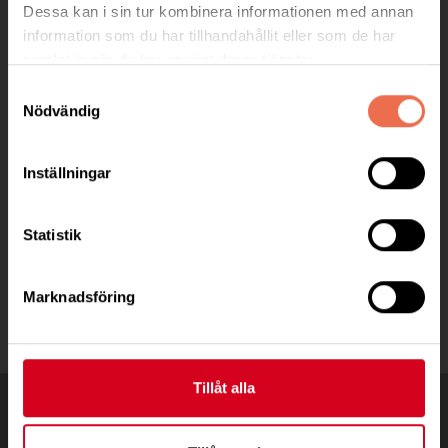
Besöksadress:
Dessa kan i sin tur kombinera informationen med annan
Trädgårdsgatan 1A, 641 33 KATRINEHOLM
information som du har tillhandahållit eller som de har
samlat in när du har använt deras tjänster.
Telefon:
072-8702406
Samtyckesval
Nödvändig
Postadress:
Trädgårdsgatan 1A
64133 Katrineholm
Inställningar
veronica.soldan@neuro.se
Statistik
bankgiro: 5368-2415
Marknadsföring
Tillåt alla