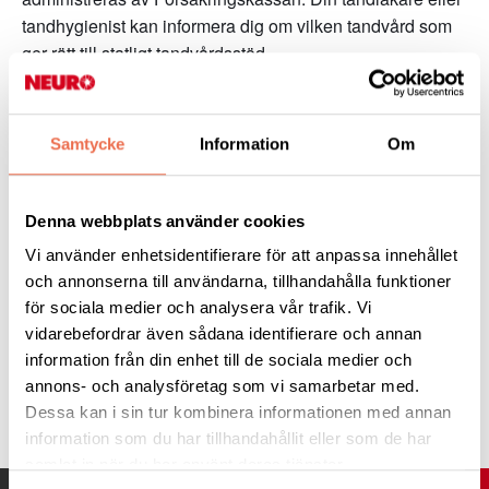
tandhygienist kan informera dig om vilken tandvård som
ger rätt till statligt tandvårdsstöd.
Mer information om det statliga tandvårdsstödet finner du
här.
Samtycke
Information
Om
Denna webbplats använder cookies
Vi använder enhetsidentifierare för att anpassa innehållet
och annonserna till användarna, tillhandahålla funktioner
för sociala medier och analysera vår trafik. Vi
Innehållsansvarig:
Micael Karlsson
vidarebefordrar även sådana identifierare och annan
information från din enhet till de sociala medier och
annons- och analysföretag som vi samarbetar med.
Tipsa
Dessa kan i sin tur kombinera informationen med annan
information som du har tillhandahållit eller som de har
samlat in när du har använt deras tjänster.