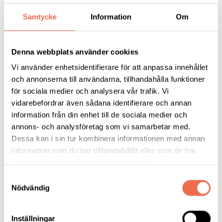
få merkostnadsersättning.
Samtycke
Information
Om
Länken till försäkringskassans webbplats för
Merkostnadsersättning för barn finner du här.
Denna webbplats använder cookies
Neuroförbundets lathund
Vi använder enhetsidentifierare för att anpassa innehållet
https://neuro.se/media/7743/neuroforbundes-hjalpreda-om-
och annonserna till användarna, tillhandahålla funktioner
merkostnadsersattning.pdf
för sociala medier och analysera vår trafik. Vi
vidarebefordrar även sådana identifierare och annan
Allt om merkostnadsersättning 2022-2023 för barn och
information från din enhet till de sociala medier och
vuxna
annons- och analysföretag som vi samarbetar med.
Dessa kan i sin tur kombinera informationen med annan
https://hejaolika.se/artikel/guide-merkostnadsersattning-for-
information som du har tillhandahållit eller som de har
barn-och-vuxna/
samlat in när du har använt deras tjänster.
På försäkringskassans webbplats kan du också logga in och
Samtyckesval
Nödvändig
göra din ansökan direkt på nätet.
Inställningar