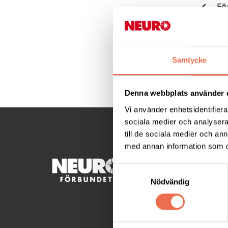
Fö
Samtycke
Denna webbplats använder 
Vi använder enhetsidentifierar
sociala medier och analysera 
till de sociala medier och a
med annan information som du 
KONTA
Samtyckesval
Nödvändig
Besöksad
C/OPetr
Mellrin
Telefon