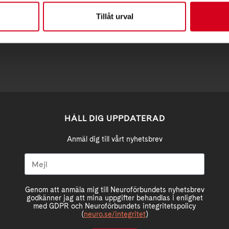
Tillåt urval
region@neuro.se
-3652
HÅLL DIG UPPDATERAD
Anmäl dig till vårt nyhetsbrev
Genom att anmäla mig till Neuroförbundets nyhetsbrev
godkänner jag att mina uppgifter behandlas i enlighet
med GDPR och Neuroförbundets integritetspolicy
(
neuro.se/integritet
)