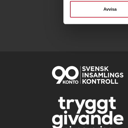
Avvisa
orebro-
BG. 492