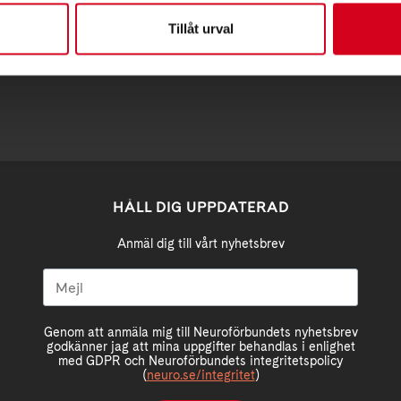
Tillåt urval
region@neuro.se
-3652
HÅLL DIG UPPDATERAD
Anmäl dig till vårt nyhetsbrev
Genom att anmäla mig till Neuroförbundets nyhetsbrev
godkänner jag att mina uppgifter behandlas i enlighet
med GDPR och Neuroförbundets integritetspolicy
(
neuro.se/integritet
)