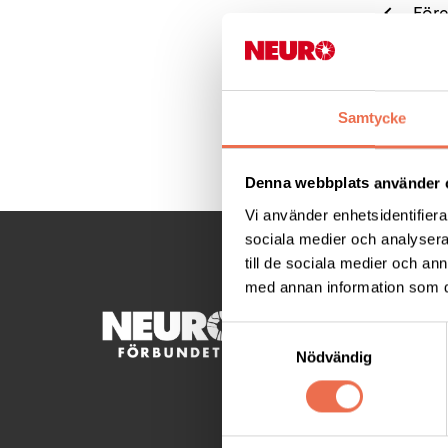
Före
Samtycke
Denna webbplats använder 
Vi använder enhetsidentifierar
sociala medier och analysera 
till de sociala medier och a
med annan information som du 
KONTA
Samtyckesval
Nödvändig
Besöksad
C/OPetr
Mellrin
Telefon