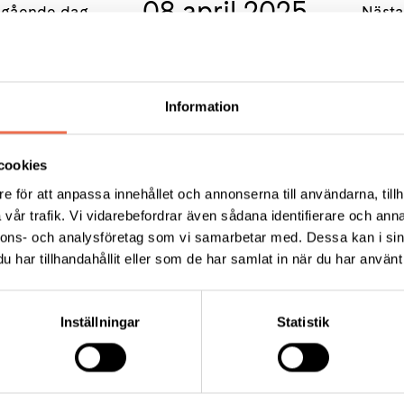
08 april 2025
gående dag
Näst
Information
cookies
e för att anpassa innehållet och annonserna till användarna, tillh
vår trafik. Vi vidarebefordrar även sådana identifierare och anna
nnons- och analysföretag som vi samarbetar med. Dessa kan i sin
har tillhandahållit eller som de har samlat in när du har använt 
KT
Inställningar
Statistik
ress:
a Nilsson
gevägen 120 B, 703 53 Örebro
:
070-619 57 05