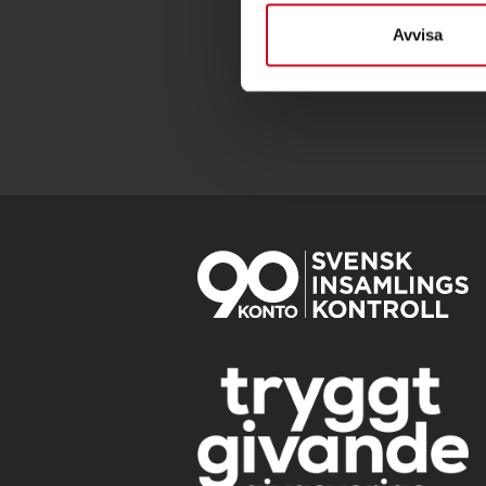
Avvisa
orebro-
BG. 492