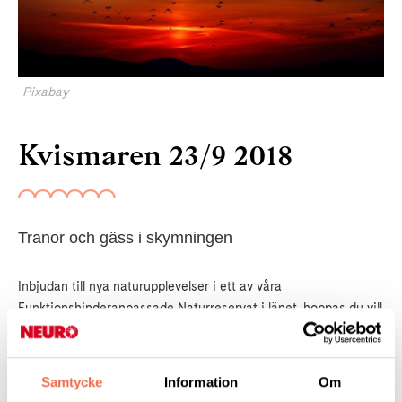
Pixabay
Kvismaren 23/9 2018
Tranor och gäss i skymningen
Inbjudan till nya naturupplevelser i ett av våra
Funktionshinderanpassade Naturreservat i länet, hoppas du vill
vara med.
I väntan på skymning samlas vi på Goda Rum vid Kumla
Sjöpark. kl. 14.00 och äter en god helglunch. Sedan åker vi till
Samtycke
Information
Om
Öby kulle vid Kvismaren.
OBS inställt vid regn!