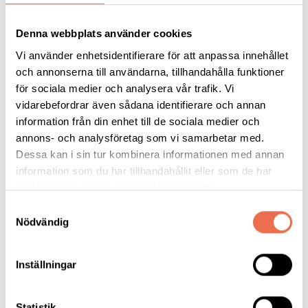
Anmälan:
Föranmälan och betalning sker senast 17/9 till e-post: orebro-
Denna webbplats använder cookies
lan@neuro.se eller via telefon till vår Kanslist Petra Nilsson, tel:
Vi använder enhetsidentifierare för att anpassa innehållet
070-619 57 05.
och annonserna till användarna, tillhandahålla funktioner
Betala till Neuro Sydnärke på Bg: 388-1109. Ange val av lunch;
för sociala medier och analysera vår trafik. Vi
kött, fisk eller vegetariskt, och om speciell kost. Kostnad för
vidarebefordrar även sådana identifierare och annan
lunchen: Neuromedlem, 100 kr, icke medlem 150 kr.
information från din enhet till de sociala medier och
annons- och analysföretag som vi samarbetar med.
Varmt välkommen!
Dessa kan i sin tur kombinera informationen med annan
information som du har tillhandahållit eller som de har
samlat in när du har använt deras tjänster.
Samtyckesval
Kvismaren 23 september 2018
(1,3 MB)
Nödvändig
Inställningar
Tipsa
Statistik