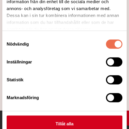
information från din enhet till de sociala medier och
vänta över ett år på rätt diagnos
annons- och analysföretag som vi samarbetar med.
Dessa kan i sin tur kombinera informationen med annan
Neurorapporten visar på en ökning bland
information som du har tillhandahållit eller som de har
Neuros medlemmar när det gäller väntan
samlat in när du har använt deras tjänster.
mer än ett år från läkarbesök till korrekt
Samtyckesval
diagnos. Från en fjärdedel (25 %) år 2014
Nödvändig
till nästan en tredjedel (30%) år 2019. Se
videoklippet från lanseringen av
Inställningar
Neurorapporten under Neurologiveckan!
Statistik
Läs mer
Marknadsföring
UPP
Tillåt alla