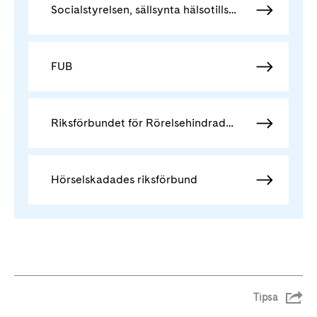
Socialstyrelsen, sällsynta hälsotillstånd
FUB
Riksförbundet för Rörelsehindrade barn och ungdomar
Hörselskadades riksförbund
Tipsa