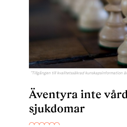
"Tillgången till kvalitetssäkrad kunskapsinformation är
Äventyra inte vård
sjukdomar