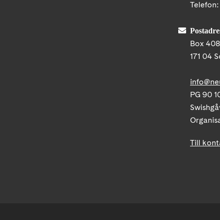
Telefon
Postadre
Box 40
171 04 S
info@ne
PG 90 10
Swishgå
Organis
Till kon