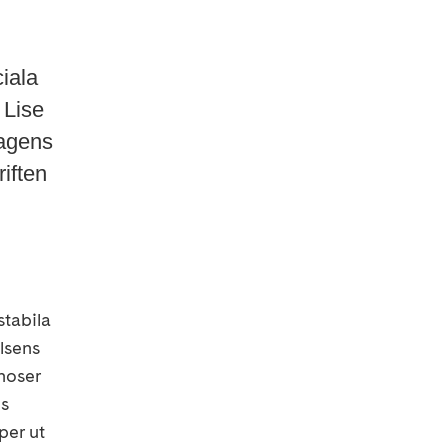
iala
 Lise
Dagens
iften
stabila
lsens
noser
ls
per ut