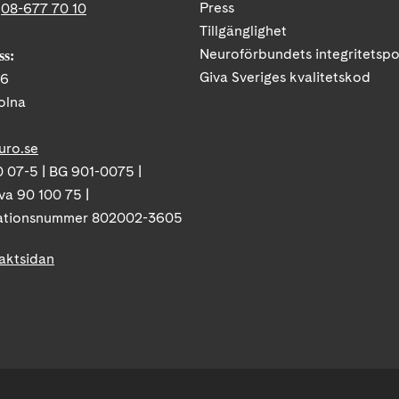
Press
:
08-677 70 10
Tillgänglighet
Neuroförbundets integritetspo
ss:
Giva Sveriges kvalitetskod
86
olna
uro.se
 07-5 | BG 901-0075 |
va 90 100 75 |
ationsnummer 802002-3605
taktsidan