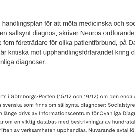
 handlingsplan för att möta medicinska och soc
n sällsynt diagnos, skriver Neuros ordförande
e fem företrädare för olika patientförbund, på 
r kritiska mot upphandlingsförfarandet kring dr
nliga diagnoser.
örts i Göteborgs-Posten (15/12 och 19/12) om den enda 
å svenska som finns om sällsynta diagnoser: Socialstyre
 länge drivs av Informationscentrum för Ovanliga Diag
lar om en viktig databas med beskrivningar av hundrata
driften av verksamheten upphandlas. Nuvarande avtal lö