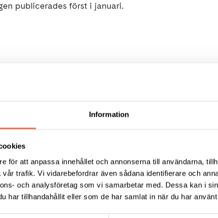
gen publicerades först i januari.
nuvarande form under upphandlingstiden. Verksamheten
xterna avvecklas. Socialstyrelsen hävdar att de agerar 
t man värnar om att verksamheten fortsätter. Det ska oc
Information
da parter, men den dialogen har våra patientorganisati
cookies
agnoser
e för att anpassa innehållet och annonserna till användarna, tillh
vår trafik. Vi vidarebefordrar även sådana identifierare och anna
nnons- och analysföretag som vi samarbetar med. Dessa kan i sin
har tillhandahållit eller som de har samlat in när du har använt 
nt om färre än 100 personer per en miljon invånare har 