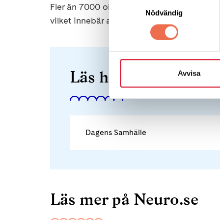
Samtyckesval
Fler än 7000 olika sällsynta diagnoser har
Nödvändig
vilket innebär att många tusen svenskar d
Läs hela debattartik
Avvisa
Dagens Samhälle
Läs mer på Neuro.se