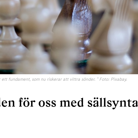
 ett fundament, som nu riskerar att vittra sönder. " Foto: Pixabay.
en för oss med sällsynt