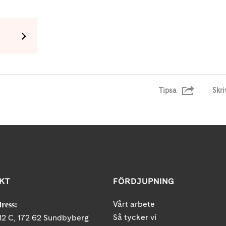
Tipsa
Skri
KT
FÖRDJUPNING
Vårt arbete
ress:
Så tycker vi
12 C, 172 62 Sundbyberg