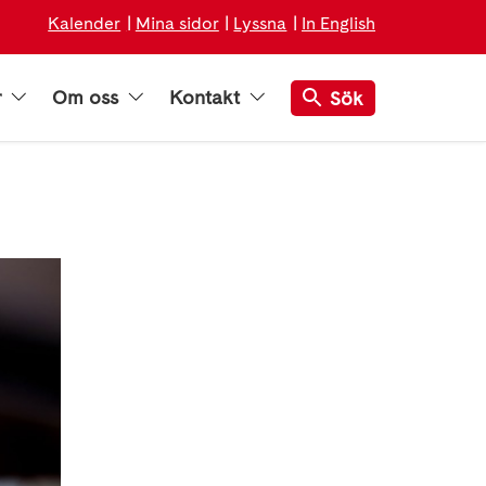
Kalender
Mina sidor
Lyssna
In English
r
Om oss
Kontakt
Sök