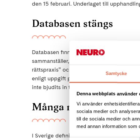
den 15 februari. Underlaget till upphandlin
Databasen stängs
Databasen finns kvar, men stängs ned i 
sammanställer, utvecklar och uppdaterar te
rättspraxis” och understryker samtidigt at
Samtycke
enligt uppgift pågå en dialog mellan berör
inte bjudits in till."
Denna webbplats använder 
Många neurologiska di
Vi använder enhetsidentifierar
sociala medier och analysera 
till de sociala medier och a
med annan information som du 
I Sverige definieras en diagnos som sällsy