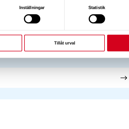
 upptäckts hittills (däribland många neurologiska diagno
Inställningar
Statistik
rabbas och berörs.
eln
Tillåt urval