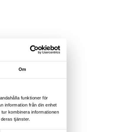
 som
”enligt
kså
Om
oner
andahålla funktioner för
n information från din enhet
 tur kombinera informationen
deras tjänster.
den.