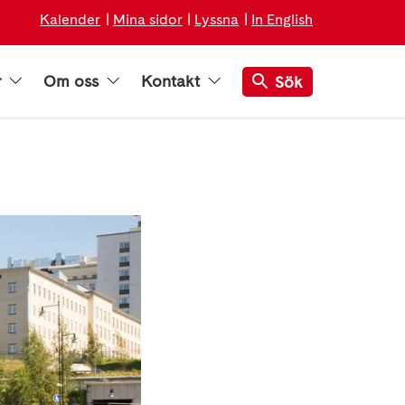
Kalender
Mina sidor
Lyssna
In English
r
Om oss
Kontakt
Sök