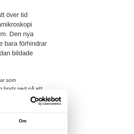
t över tid
nmikroskopi
form. Den nya
e bara förhindrar
edan bildade
rar som
h bryts ned på ett
med andra
ga och ansamlas över
Skelleftesjukan.
Om