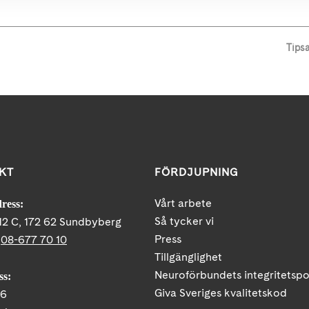
Tips
KT
FÖRDJUPNING
Vårt arbete
ress:
Så tycker vi
12 C, 172 62 Sundbyberg
Press
:
08-677 70 10
Tillgänglighet
Neuroförbundets integritetspo
ss:
Giva Sveriges kvalitetskod
86