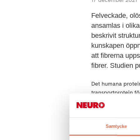
Felveckade, olös
ansamlas i olik
beskrivit strukt
kunskapen öppnar
att fibrerna upp
fibrer. Studien 
Det humana protein
transportprotein fö
par dagar. TTR kan
felveckade TTR-stru
tid i olika organ v
Samtycke