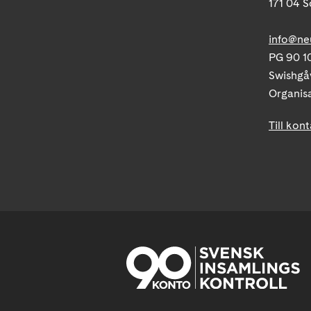
171 04 S
info@ne
PG 90 10
Swishgå
Organis
Till kon