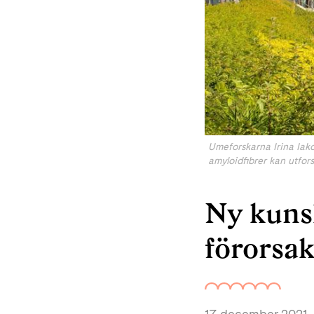
Umeforskarna Irina Iako
amyloidfibrer kan utfor
Ny kunsk
förorsak
17 december 2021