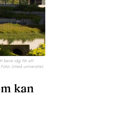
tt bana väg för att
 Foto: Umeå universitet.
som kan