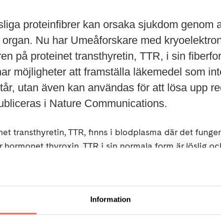
liga proteinfibrer kan orsaka sjukdom genom at
a organ. Nu har Umeåforskare med kryoelektro
uren på proteinet transthyretin, TTR, i sin fiber
 möjligheter att framställa läkemedel som int
står, utan även kan användas för att lösa upp r
publiceras i Nature Communications.
et transthyretin, TTR, finns i blodplasma där det funge
r hormonet thyroxin. TTR i sin normala form är löslig oc
 dock vecka om sin struktur för att sedan gå samman 
kturer för att bilda långa fibrer. Dessa fibrer är olösli
ilket ger upphov till sjukdom, bland annat den så kallade 
Information