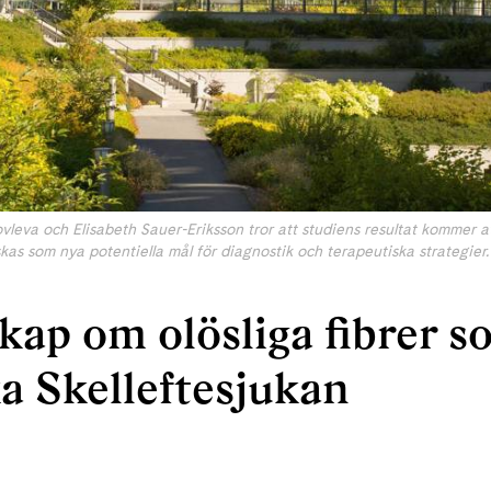
vleva och Elisabeth Sauer-Eriksson tror att studiens resultat kommer a
skas som nya potentiella mål för diagnostik och terapeutiska strategier.
ap om olösliga fibrer 
a Skelleftesjukan