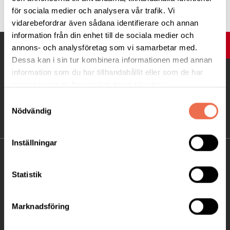
för sociala medier och analysera vår trafik. Vi
vidarebefordrar även sådana identifierare och annan
information från din enhet till de sociala medier och
UPP
annons- och analysföretag som vi samarbetar med.
Dessa kan i sin tur kombinera informationen med annan
information som du har tillhandahållit eller som de har
samlat in när du har använt deras tjänster.
Samtyckesval
Nödvändig
Inställningar
KONTAKT
Statistik
Besöksadress:
Ågatan 12 C, 172 62 Sundbyberg
Marknadsföring
Telefon:
08-677 70 10