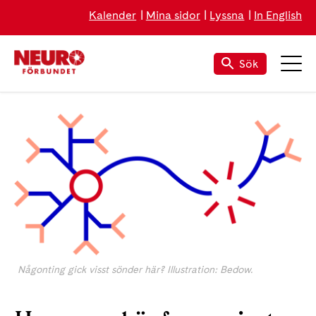
Kalender
Mina sidor
Lyssna
In English
Sök
Någonting gick visst sönder här? Illustration: Bedow.