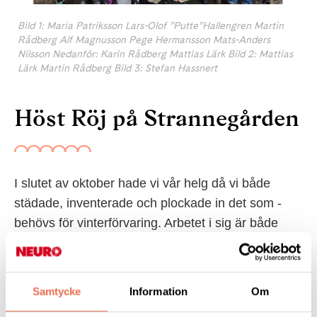
Bild 1: Maria Patriksson Lars-Olof ”Putte”Hallengren Martin
Rådberg Alf Magnusson Pege Hermansson Mats-Anders
Nilsson Nedanför: Karin Rådberg Mattias Lärk Bild 2: Mattias
Lärk Martin Rådberg Bild 3: Stefan Hassnert
Höst Röj på Strannegården
I slutet av oktober hade vi vår helg då vi både
städade, inven­terade och plockade in det som ­
behövs för vinterförvaring. ­Arbetet i sig är både
tids- och muskelkrävande så hjälpen som vi får av
våra frivilliga medlemmar är både värdefull och
skapar en fin gemenskap.
Samtycke
Information
Om