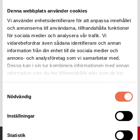
Då det är en volontärinsats så tackar vi våra deltagare genom
att bjuda på god mat och dryck. Vår omtyckta kökschef Stefan
Denna webbplats använder cookies
Hassnert som arbetade under sommaren på Strannegården,
Vi använder enhetsidentifierare för att anpassa innehållet
stod även denna gång i köket och serverade lunch och middag.
och annonserna till användarna, tillhandahålla funktioner
Mattias Lärk ansvarade som nattvakt och tillsammans med
för sociala medier och analysera vår trafik. Vi
Martin Rådberg fixade de en riktigt god frukost till allas glädje.
vidarebefordrar även sådana identifierare och annan
information från din enhet till de sociala medier och
Tack för er insats, ni är guld värda.
annons- och analysföretag som vi samarbetar med.
Dessa kan i sin tur kombinera informationen med annan
Vid pennan
information som du har tillhandahållit eller som de har
Maria Patriksson föreståndare Strannegården 2025
samlat in när du har använt deras tjänster.
Samtyckesval
Nödvändig
Tipsa
Inställningar
UPP
Statistik