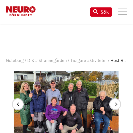
Sök
Göteborg
D & J Strannegården
Tidigare aktiviteter
Höst Röj 2025