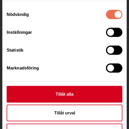
Samtyckesval
Nödvändig
Inställningar
KONTAKT
Statistik
Besöksadress:
Gruvgatan 8, 421 30 Västra Frölunda Göteborg
Telefon:
031-711 38 04
Marknadsföring
Postadress:
Gruvgatan 8
Tillåt alla
421 30 Västra Frölunda
info.gbg@neuro.se
Tillåt urval
PG 1 21 30-1