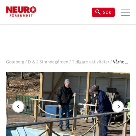
Sök
Göteborg
D & J Strannegården
Tidigare aktiviteter
Vårfix på Strannegården 2025