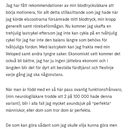
Jag har fått rekommendationer av min blodtrycksläkare att
börja motionera, för allt detta stillasittande som jag hade när
jag körde elscootrarna försämrade mitt blodtryck, min kropp
generellt samt rörelseförmågan. Nu kommer jag skaffa en
trehjulig lastcykel eftersom jag inte kan cykla på en tvåhjulig
cykel för jag har inte den balans längre som behövs för
tvåhjuliga fordon. Med lastcykeln kan jag frakta med min
Veloped samt andra tyngre saker. Ekonomiskt sett kommer det
också bli bättre, jag har ju ingen jättebra ekonomi och i
längden blir det för dyrt att beställa färdtjänst och flexlinje
varje gång jag ska någonstans.
När man är född med en så här pass ovanlig funktionsfrånvaro,
(min neurologiläkare trodde att 2 på 100 000 hade denna
variant), blir i alla fall jag mycket avundsjuk på ”perfekta”
människor, eller dom som tror dom är perfekta.
De som kan göra sådant som jag skulle vilja kunna göra men