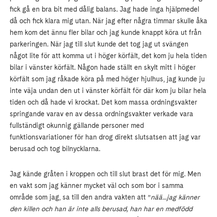
fick gå en bra bit med dålig balans. Jag hade inga hjälpmedel
då och fick klara mig utan. När jag efter några timmar skulle åka
hem kom det ännu fler bilar och jag kunde knappt köra ut från
parkeringen. När jag till slut kunde det tog jag ut svängen
något lite för att komma ut i höger körfält, det kom ju hela tiden
bilar i vänster körfält. Någon hade ställt en skylt mitt i höger
körfält som jag råkade köra på med höger hjulhus, jag kunde ju
inte väja undan den ut i vänster körfält för där kom ju bilar hela
tiden och då hade vi krockat. Det kom massa ordningsvakter
springande varav en av dessa ordningsvakter verkade vara
fullständigt okunnig gällande personer med
funktionsvariationer för han drog direkt slutsatsen att jag var
berusad och tog bilnycklarna.
Jag kände gråten i kroppen och till slut brast det för mig. Men
en vakt som jag känner mycket väl och som bor i samma
område som jag, sa till den andra vakten att ”
nää...jag känner
den killen och han är inte alls berusad, han har en medfödd