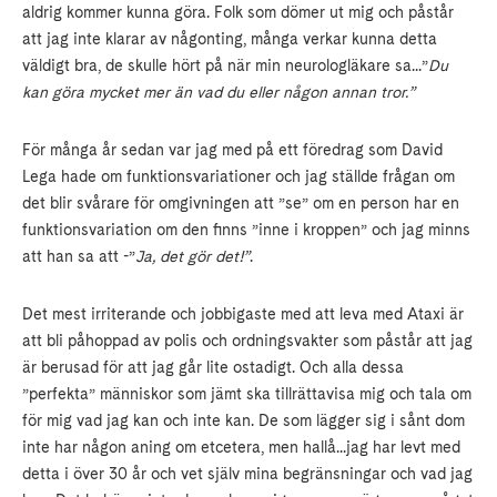
aldrig kommer kunna göra. Folk som dömer ut mig och påstår
att jag inte klarar av någonting, många verkar kunna detta
väldigt bra, de skulle hört på när min neurologläkare sa...”
Du
kan göra mycket mer än vad du eller någon annan tror.”
För många år sedan var jag med på ett föredrag som David
Lega hade om funktionsvariationer och jag ställde frågan om
det blir svårare för omgivningen att ”se” om en person har en
funktionsvariation om den finns ”inne i kroppen” och jag minns
att han sa att -”
Ja, det gör det!”
.
Det mest irriterande och jobbigaste med att leva med Ataxi är
att bli påhoppad av polis och ordningsvakter som påstår att jag
är berusad för att jag går lite ostadigt. Och alla dessa
”perfekta” människor som jämt ska tillrättavisa mig och tala om
för mig vad jag kan och inte kan. De som lägger sig i sånt dom
inte har någon aning om etcetera, men hallå...jag har levt med
detta i över 30 år och vet själv mina begränsningar och vad jag