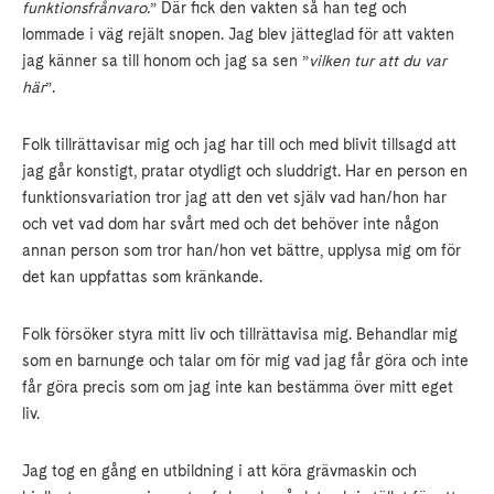
funktionsfrånvaro.
” Där fick den vakten så han teg och
lommade i väg rejält snopen. Jag blev jätteglad för att vakten
jag känner sa till honom och jag sa sen ”
vilken tur att du var
här
”.
Folk tillrättavisar mig och jag har till och med blivit tillsagd att
jag går konstigt, pratar otydligt och sluddrigt. Har en person en
funktionsvariation tror jag att den vet själv vad han/hon har
och vet vad dom har svårt med och det behöver inte någon
annan person som tror han/hon vet bättre, upplysa mig om för
det kan uppfattas som kränkande.
Folk försöker styra mitt liv och tillrättavisa mig. Behandlar mig
som en barnunge och talar om för mig vad jag får göra och inte
får göra precis som om jag inte kan bestämma över mitt eget
liv.
Jag tog en gång en utbildning i att köra grävmaskin och