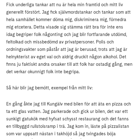
Fick underliga tankar att nu är hela min framtid och mitt liv
generellt förstört. Jag fick självmordstankar och tankar som att
hela samhället kommer döma mig, diskriminera mig, förnedra
mig etcetera. Detta visade sig stämma rätt bra för inte ens
idag begriper folk någonting och jag blir fortfarande utdömd,
feltolkad och missbedömd av privat­personer. Polis och
ordningsvakter som påstår att jag är berusad, trots att jag är
helnykterist av eget val och aldrig druckit någon alkohol. Det
finns ju faktiskt andra orsaker till att folk har ostadig gång, men
det verkar okunnigt folk inte begripa.
Så här blir jag bemött, exempel från mitt liv:
En gång åkte jag till Kungälv med bilen för att äta en pizza och
ta ett glas vatten. Jag parkerade och gick ur bilen, det var ett
sunkigt gatukök med hyfsat schysst restaurang och det fanns
en tillbyggd rullstolsramp i trä. Jag kom in, läste på pizzalistan
som var uppsatt nästan i takhöjd så jag tvingades böja