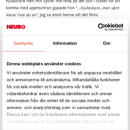
hjullastare men min syster fick reda på det och i stället för att
komma med uppmuntran gapade hon ”
…hjullastare...men sånt
klarar inte du av
”, jag sa emot henne att det finns
säkerhetsräcken och andra säkerhetsanordningar på en
hjullastare, men då gapade hon bara ännu mer. Läraren på
utbildningen ifrågasatte även han mitt sätt att gå, ”
Ursäkta
men jag föddes med en funktionsfrånvaro och kan inte gå så
Samtycke
Information
Om
som fotomodeller gör på catwalken”.
Denna webbplats använder cookies
Personer gapar och skriker åt mig som om folk svalt en
megafon så fort jag säger emot vad jag skulle vilja jobba med,
Vi använder enhetsidentifierare för att anpassa innehållet
man avbryter mig när jag pratar precis som om jag inte har
och annonserna till användarna, tillhandahålla funktioner
någon talan. Jag kan inte säga vad jag tycker när jag har folk
för sociala medier och analysera vår trafik. Vi
med för då kommer dom bevaka vad jag säger.
vidarebefordrar även sådana identifierare och annan
information från din enhet till de sociala medier och
annons- och analysföretag som vi samarbetar med.
Ingen arbetsgivare vill anställa mig heller för jag ”motsvarade
Dessa kan i sin tur kombinera informationen med annan
inte mallen för hur en perfekt människa ska vara”, klara av
information som du har tillhandahållit eller som de har
stress och ”jag kan inte jobba i den takt jobbet kräver”
samlat in när du har använt deras tjänster.
etcetera. Jag är ”för dyr” att anställa eftersom jag behöver