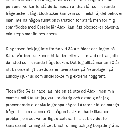
personer verkar förstå detta medan andra står som levande
frågetecken. Lågt blodsocker kan vem som helst få, det behöver
man inte ha någon funktionsvariation för att få men för mig
som föddes med Cerebellär Ataxi kan lågt blodsocker påverka
min kropp mer än hos andra.
Diagnosen fick jag inte förrän vid 34-års ålder och ingen på
Kärra vårdcentral kunde hitta den eller visste vad det var, alla
där stod som levande frågetecken. Det tog alltså mer än 30 år
att bli ordentligt utredd av en överläkare på Neurologen på
Lundby sjukhus som undersökte mig extremt noggrant.
Tiden före 34 år hade jag inte en så uttalad Ataxi, men min
mamma märkte att jag var lite darrig och ostadig när jag
promenerade eller skulle greppa något. Läkaren ställde många
frågor till min mamma. Om någon i släkten hade liknande
problem, om det var ärftligt etcetera. Till slut blev det för
känslosamt för mig så det brast för mig och jag började gråta.