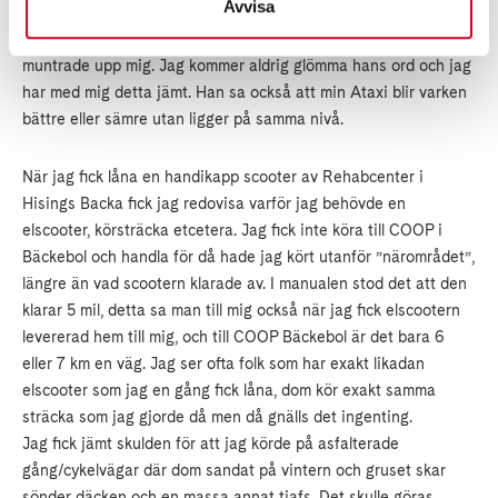
Avvisa
”
Du kan göra mycket mer än vad du eller någon annan tror”
och
det var nog första gången jag hörde någon säga något som
muntrade upp mig. Jag kommer aldrig glömma hans ord och jag
har med mig detta jämt. Han sa också att min Ataxi blir varken
bättre eller sämre utan ligger på samma nivå.
När jag fick låna en handikapp scooter av Rehabcenter i
Hisings Backa fick jag redovisa varför jag behövde en
elscooter, körsträcka etcetera. Jag fick inte köra till COOP i
Bäckebol och handla för då hade jag kört utanför ”närområdet”,
längre än vad scootern klarade av. I manualen stod det att den
klarar 5 mil, detta sa man till mig också när jag fick elscootern
levererad hem till mig, och till COOP Bäckebol är det bara 6
eller 7 km en väg. Jag ser ofta folk som har exakt likadan
elscooter som jag en gång fick låna, dom kör exakt samma
sträcka som jag gjorde då men då gnälls det ingenting.
Jag fick jämt skulden för att jag körde på asfalterade
gång/cykelvägar där dom sandat på vintern och gruset skar
sönder däcken och en massa annat tjafs. Det skulle göras