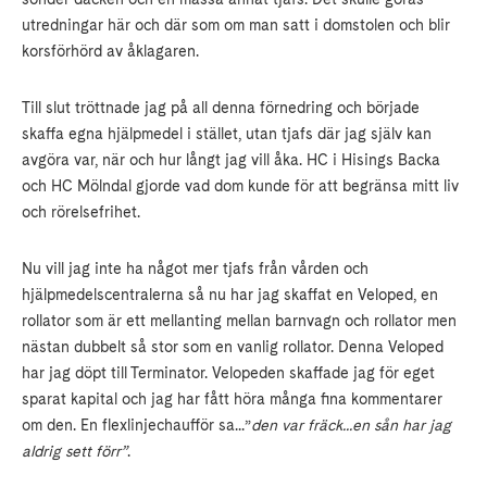
utredningar här och där som om man satt i domstolen och blir
korsförhörd av åklagaren.
Till slut tröttnade jag på all denna förnedring och började
skaffa egna hjälpmedel i stället, utan tjafs där jag själv kan
avgöra var, när och hur långt jag vill åka. HC i Hisings Backa
och HC Mölndal gjorde vad dom kunde för att begränsa mitt liv
och rörelsefrihet.
Nu vill jag inte ha något mer tjafs från vården och
hjälpmedelscentralerna så nu har jag skaffat en Veloped, en
rollator som är ett mellanting mellan barnvagn och rollator men
nästan dubbelt så stor som en vanlig rollator. Denna Veloped
har jag döpt till Terminator. Velopeden skaffade jag för eget
sparat kapital och jag har fått höra många fina kommentarer
om den. En flexlinjechaufför sa...”
den var fräck...en sån har jag
aldrig sett förr”
.