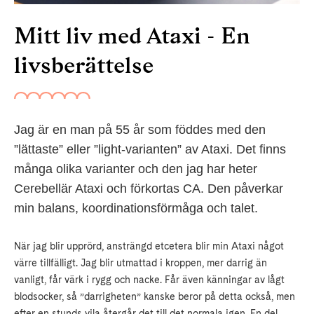
Mitt liv med Ataxi - En
livsberättelse
Jag är en man på 55 år som föddes med den
”lättaste” eller ”light-varianten” av Ataxi. Det finns
många olika varianter och den jag har heter
Cerebellär Ataxi och förkortas CA. Den påverkar
min balans, koordinationsförmåga och talet.
När jag blir upprörd, ansträngd etcetera blir min Ataxi något
värre tillfälligt. Jag blir utmattad i kroppen, mer darrig än
vanligt, får värk i rygg och nacke. Får även känningar av lågt
blodsocker, så ”darrigheten” kanske beror på detta också, men
efter en stunds vila återgår det till det normala igen. En del