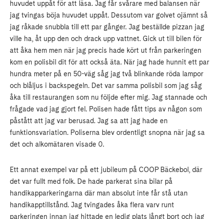
huvudet uppåt för att läsa. Jag får svårare med balansen när
jag tvingas böja huvudet uppåt. Dessutom var golvet ojämnt så
jag råkade snubbla till ett par gånger. Jag beställde pizzan jag
ville ha, åt upp den och drack upp vattnet. Gick ut till bilen för
att åka hem men när jag precis hade kört ut från parkeringen
kom en polisbil dit för att också äta. När jag hade hunnit ett par
hundra meter på en 50-väg såg jag två blinkande röda lampor
och blåljus i backspegeln. Det var samma polisbil som jag såg
åka till restaurangen som nu följde efter mig. Jag stannade och
frågade vad jag gjort fel. Polisen hade fått tips av någon som
påstått att jag var berusad. Jag sa att jag hade en
funktionsvariation. Poliserna blev ordentligt snopna när jag sa
det och alkomätaren visade 0.
Ett annat exempel var på ett jubileum på COOP Bäckebol, där
det var fullt med folk. De hade parkerat sina bilar på
handikapparkeringarna där man absolut inte får stå utan
handikapptillstånd. Jag tvingades åka flera varv runt
parkeringen innan jag hittade en ledig plats långt bort och jag