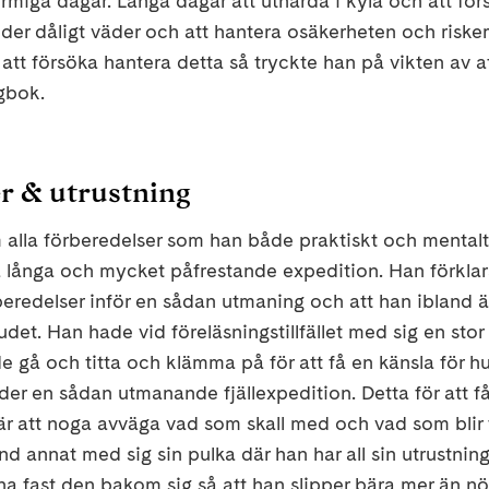
miga dagar. Långa dagar att uthärda i kyla och att för
der dåligt väder och att hantera osäkerheten och ris
att försöka hantera detta så tryckte han på vikten av at
gbok.
r & utrustning
 alla förberedelser som han både praktiskt och mentalt 
 långa och mycket påfrestande expedition. Han förklara
eredelser inför en sådan utmaning och att han ibland är
udet. Han hade vid föreläsningstillfället med sig en sto
 gå och titta och klämma på för att få en känsla för 
r en sådan utmanande fjällexpedition. Detta för att få
t är att noga avväga vad som skall med och vad som blir f
 annat med sig sin pulka där han har all sin utrustnin
na fast den bakom sig så att han slipper bära mer än nö