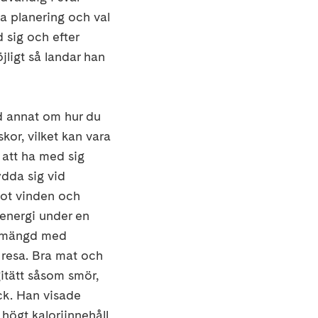
a planering och val
 sig och efter
jligt så landar han
nd annat om hur du
skor, vilket kan vara
 att ha med sig
ydda sig vid
mot vinden och
 energi under en
om mängd med
 resa. Bra mat och
gitätt såsom smör,
ck. Han visade
 högt kaloriinnehåll