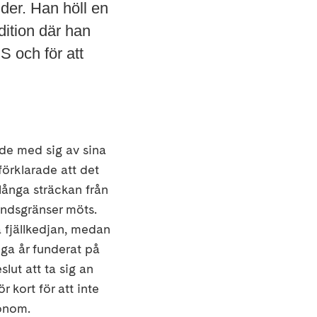
der. Han höll en
dition där han
 och för att
ade med sig av sina
 förklarade att det
långa sträckan från
landsgränser möts.
 fjällkedjan, medan
nga år funderat på
lut att ta sig an
 kort för att inte
honom.