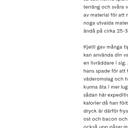
terräng och svåra v
av material för att
noga utvalda materi
ändå på cirka 25-3
Kjetil gav många t
kan använda din vatt
en livräddare i sig
hans spade för att 
väderomslag och ha
kunna äta i mer lug
sådan här expeditio
kalorier då han fö
dryck är därför fry
ost och bacon och 
också upp påsar med