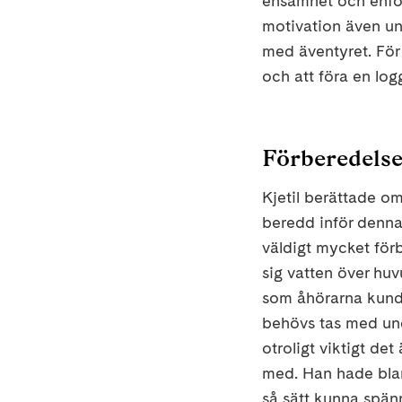
ensamhet och enfor
motivation även un
med äventyret. För 
och att föra en log
Förberedelse
Kjetil berättade om
beredd inför denna
väldigt mycket förb
sig vatten över huv
som åhörarna kunde
behövs tas med unde
otroligt viktigt de
med. Han hade bland
så sätt kunna spän