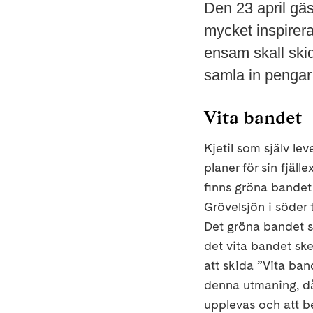
Den 23 april gä
mycket inspirera
ensam skall ski
samla in pengar 
Vita bandet
Kjetil som själv l
planer för sin fjäll
finns gröna bandet
Grövelsjön i söder t
Det gröna bandet s
det vita bandet ske
att skida ”Vita ban
denna utmaning, då 
upplevas och att b