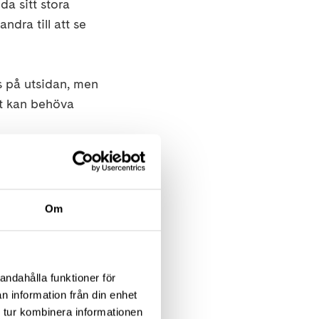
a sitt stora
andra till att se
s på utsidan, men
vet kan behöva
 att du skall våga
n du tänkt dig.
ckså sin egen kropps
Om
 hans energinivå,
lig kamp. Kjetil
an ge honom
andahålla funktioner för
. Han tryckte på
n information från din enhet
h ork att kraftigt
 tur kombinera informationen