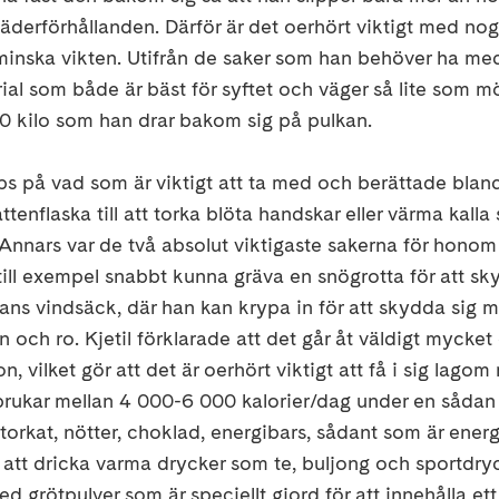
äderförhållanden. Därför är det oerhört viktigt med nog
 minska vikten. Utifrån de saker som han behöver ha med
al som både är bäst för syftet och väger så lite som mö
0 kilo som han drar bakom sig på pulkan.
ips på vad som är viktigt att ta med och berättade bla
enflaska till att torka blöta handskar eller värma kalla 
. Annars var de två absolut viktigaste sakerna för honom
till exempel snabbt kunna gräva en snögrotta för att sk
ns vindsäck, där han kan krypa in för att skydda sig 
n och ro. Kjetil förklarade att det går åt väldigt mycket
n, vilket gör att det är oerhört viktigt att få i sig lag
rbrukar mellan 4 000-6 000 kalorier/dag under en sådan
storkat, nötter, choklad, energibars, sådant som är ener
att dricka varma drycker som te, buljong och sportdry
 grötpulver som är speciellt gjord för att innehålla ett