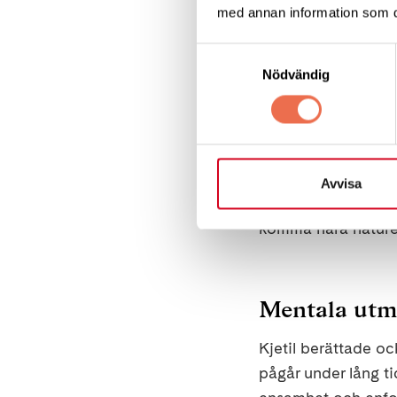
påverkas. Han förk
med annan information som du 
inte längre klarar 
oförutsägbar.
Samtyckesval
Nödvändig
Expeditionen medfö
mentala tröttheten
påverkar hans skid
kroppstemperatur 
Avvisa
mående och till exem
komma nära nature
Mentala utm
Kjetil berättade o
pågår under lång t