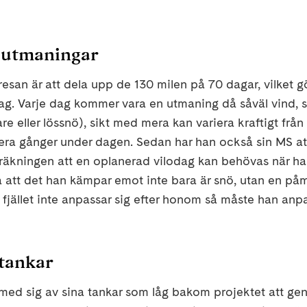
 utmaningar
 resan är att dela upp de 130 milen på 70 dagar, vilket 
ag. Varje dag kommer vara en utmaning då såväl vind, s
re eller lössnö), sikt med mera kan variera kraftigt från
flera gånger under dagen. Sedan har han också sin MS a
eräkningen att en oplanerad vilodag kan behövas när ha
e på att det han kämpar emot inte bara är snö, utan en p
fjället inte anpassar sig efter honom så måste han anpa
tankar
ed sig av sina tankar som låg bakom projektet att ge