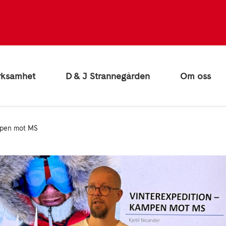
rksamhet
D & J Strannegården
Om oss
mpen mot MS