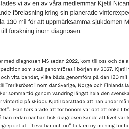
stades vi av en av våra medlemmar Kjetil Nican
nde föreläsning kring sin planerade vinterexpe
da 130 mil för att uppmärksamma sjukdomen MS
till forskning inom diagnosen.
ever med diagnosen MS sedan 2022, kom till oss och del
expedition som skall genomföras i början av 2027. ­Kjetil
 och vita bandet, vilka båda genomförs på den 130 mil 
ill Treriksröset i norr, där Sverige, Norge och Finlands 
ker sommartid genom vandring längst hela den svenska
r vintertid på skidor. Kjetil berättade att han under må
det”. Han förklarade att för honom var det ett enkelt bes
han redan när han fick diagnosen kände att livet var för
egreppet att ”Leva här och nu” fick en ny mening för 