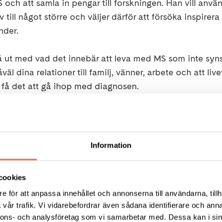
h att samla in pengar till forskningen. Han vill använd
liv till något större och väljer därför att försöka inspirera 
nder.
 nå ut med vad det innebär att leva med MS som inte syn
äl dina relationer till familj, vänner, arbete och att li
t få det att gå ihop med diagnosen.
sa kunna bidra till en större förståelse, ge hopp och visa
ven om din väg till ditt mål kanske ser annorlunda ut ä
tt det inte bara är fjällets utmaningar han möter utan o
Information
ns diagnos kan i dessa miljöer uppe på fjället påverka
rka och reaktion på värme och kyla, vilket kan bli en dag
cookies
 uppmärksam på tidiga tecken på fatigue som också k
e för att anpassa innehållet och annonserna till användarna, tillh
et gör att det blir svårare att ta beslut och hålla fokus
vår trafik. Vi vidarebefordrar även sådana identifierare och anna
user, annars kommer såväl balans, koordination, fokus oc
nnons- och analysföretag som vi samarbetar med. Dessa kan i sin