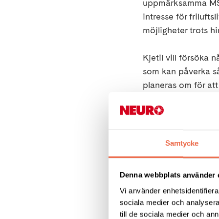
uppmärksamma MS oc
intresse för frilufts
möjligheter trots hi
Kjetil vill försöka
som kan påverka såv
planeras om för at
Han vill med sin re
fortsätta drömma, ä
Kjetil förklarade a
Samtycke
oförutsägbarhet. Ha
balans, känsel, sty
Denna webbplats använder 
måste därför vara
Vi använder enhetsidentifierar
kognitiv dimma, vilk
sociala medier och analysera 
vikten av att ta pa
till de sociala medier och a