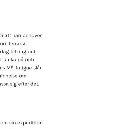
gör att han behöver
nö, terräng,
 dag till dag och
tt tänka på och
ns MS-fatigue slår
åminnelse om
ssa sig efter det.
nom sin expedition