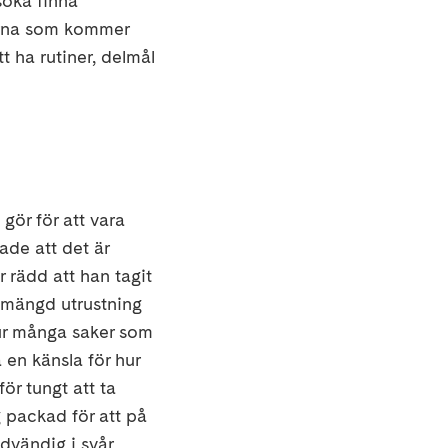
söka finna
kerna som kommer
t ha rutiner, delmål
gör för att vara
de att det är
 rädd att han tagit
r mängd utrustning
hur många saker som
 en känsla för hur
ör tungt att ta
g packad för att på
dvändig i svår