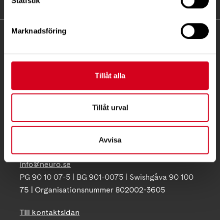
Statistik
Marknadsföring
KONTAKT
Besöksadress:
Ågatan 12 C, 172 62 Sundbyberg
Tillåt alla
Telefon:
08-677 70 10
Tillåt urval
Postadress:
Box 4086
171 04 Solna
Avvisa
info@neuro.se
PG 90 10 07-5 | BG 901-0075 | Swishgåva 90 100
75 | Organisationsnummer 802002-3605
Till kontaktsidan