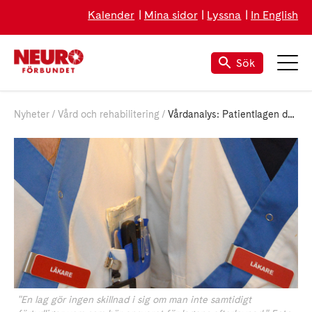
Kalender
Mina sidor
Lyssna
In English
Sök
Nyheter
Vård och rehabilitering
Vårdanalys: Patientlagen duger inte
"En lag gör ingen skillnad i sig om man inte samtidigt