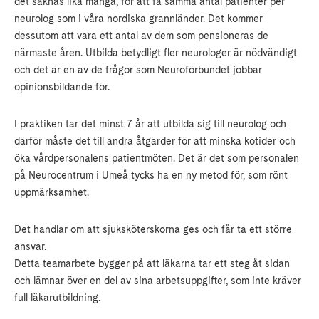
det saknas lika många, för att få samma antal patienter per
neurolog som i våra nordiska grannländer. Det kommer
dessutom att vara ett antal av dem som pensioneras de
närmaste åren. Utbilda betydligt fler neurologer är nödvändigt
och det är en av de frågor som Neuroförbundet jobbar
opinionsbildande för.
I praktiken tar det minst 7 år att utbilda sig till neurolog och
därför måste det till andra åtgärder för att minska kötider och
öka vårdpersonalens patientmöten. Det är det som personalen
på Neurocentrum i Umeå tycks ha en ny metod för, som rönt
uppmärksamhet.
Det handlar om att sjuksköterskorna ges och får ta ett större
ansvar.
Detta teamarbete bygger på att läkarna tar ett steg åt sidan
och lämnar över en del av sina arbetsuppgifter, som inte kräver
full läkarutbildning.