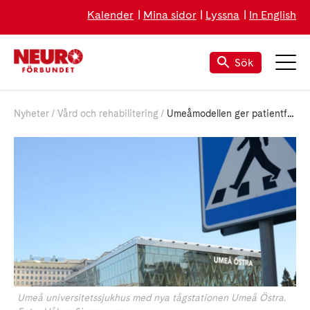
Kalender
Mina sidor
Lyssna
In English
Sök
Nyheter
Vård och rehabilitering
Umeåmodellen ger patientfokus och skräddarsydd vård i tid
Umeå universitetssjukhus med nya tågstationen Umeå Östra.