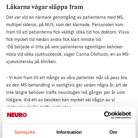
Läkarna vågar släppa fram
Det var vid en närmare genomgång av patienterna med MS,
multipel skleros, på NUS, som det klarnade. Personalen kom
fram till att patienterna fick väldigt olika tid hos doktorn. Vissa
fick mycket tid medan andra fick klart mindre tid.
-Då började vi titta på vem patienterna egentligen behöver
möta vid olika sjukhusbesök, säger Carina Olofsson, en av MS-
sjuksköterska på kliniken.
- Vi kom fram till att många av våra patienter mår så pass bra
av den MS-behandling vi vanligtvis ger sedan några år, att de
inte längre behöver träffa neurologen två gånger per år som
tidigare. Vid ett av besöken kan mycket väl någon av vi
sköterskor hellre träffa patienten.
Hon berättar om att det då blir en timmes sköterskesamtal om
personens livssituation på alla möjliga områden. Det kan i sin
Samtycke
Information
Om