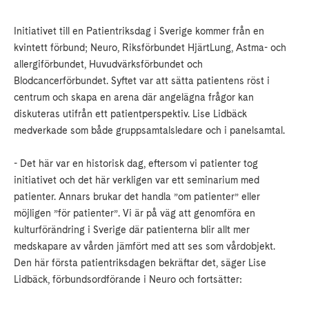
Initiativet till en Patientriksdag i Sverige kommer från en
kvintett förbund; Neuro, Riksförbundet HjärtLung, Astma- och
allergiförbundet, Huvudvärksförbundet och
Blodcancerförbundet. Syftet var att sätta patientens röst i
centrum och skapa en arena där angelägna frågor kan
diskuteras utifrån ett patientperspektiv. Lise Lidbäck
medverkade som både gruppsamtalsledare och i panelsamtal.
- Det här var en historisk dag, eftersom vi patienter tog
initiativet och det här verkligen var ett seminarium med
patienter. Annars brukar det handla ”om patienter” eller
möjligen ”för patienter”. Vi är på väg att genomföra en
kulturförändring i Sverige där patienterna blir allt mer
medskapare av vården jämfört med att ses som vårdobjekt.
Den här första patientriksdagen bekräftar det, säger Lise
Lidbäck, förbundsordförande i Neuro och fortsätter: