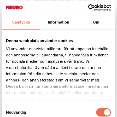
- Jag tycker att Försäkringskassans roll skulle vara att
spännande ämne för en kommande Patientriksdag.
Patientriksdagen är alltså en samverkan mellan de fem
patientorganisationerna; Neuro, Riksförbundet HjärtLung,
Samtycke
Information
Om
Astma- och allergiförbundet, Huvudvärksförbundet och
Blodcancerförbundet i samarbete med Novartis.
Denna webbplats använder cookies
Här är kortfakta om de kapitel som
Vi använder enhetsidentifierare för att anpassa innehållet
behandlades av första patientriksdagen
och annonserna till användarna, tillhandahålla funktioner
2019:
för sociala medier och analysera vår trafik. Vi
vidarebefordrar även sådana identifierare och annan
Kapitel 5 – delaktighet
information från din enhet till de sociala medier och
annons- och analysföretag som vi samarbetar med.
Patientlagens femte kapitel anger att hälso- och sjukvården så
Dessa kan i sin tur kombinera informationen med annan
långt som möjligt ska utformas och genomföras i samråd med
information som du har tillhandahållit eller som de har
patienten (1 §). Vidare ska en patients medverkan i hälso- och
samlat in när du har använt deras tjänster.
sjukvården utgå från patientens önskemål och individuella
Samtyckesval
förutsättningar, genom att hen själv utför vissa vård- eller
Nödvändig