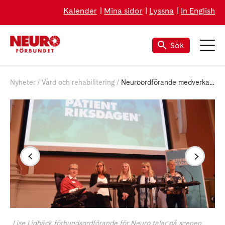
Kalender
Mina sidor
Lyssna
In English
Sök
Nyheter
Vård och rehabilitering
Neuroordförande medverkade på första Patientriksdagen -hör Neuropodden
Lise Lidbäck förbundsordförande för Neuro talar på scenen