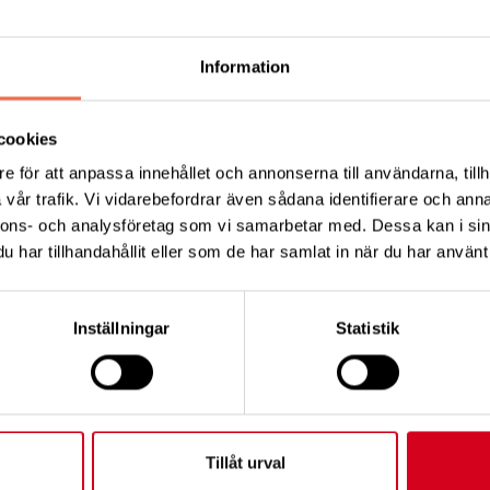
g mot en mer jämlik hälsa
Information
cookies
a - yttrande
(3
e för att anpassa innehållet och annonserna till användarna, tillh
vår trafik. Vi vidarebefordrar även sådana identifierare och anna
nnons- och analysföretag som vi samarbetar med. Dessa kan i sin
har tillhandahållit eller som de har samlat in när du har använt 
Tips
Inställningar
Statistik
Tillåt urval