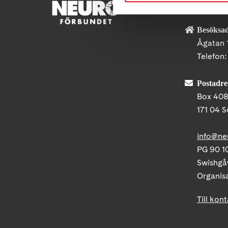
KONTA
Besöksad
Ågatan 
Telefon
Postadre
Box 40
171 04 S
info@ne
PG 90 10
Swishgå
Organis
Till kon