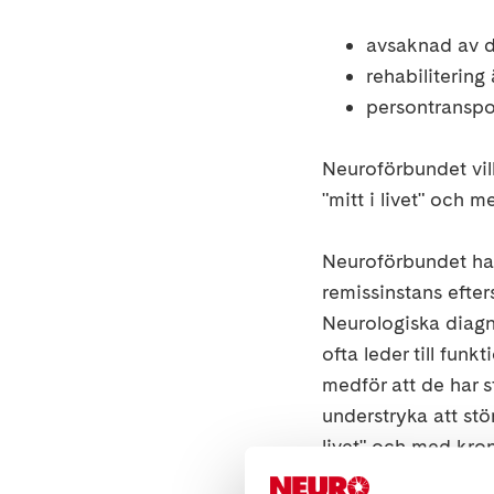
avsaknad av d
rehabilitering 
persontranspor
Neuroförbundet vill
"mitt i livet" och 
Neuroförbundet har 
remissinstans efte
Neurologiska diagn
ofta leder till funk
medför att de har s
understryka att stö
livet" och med kron