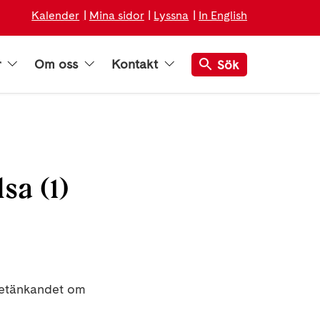
Kalender
Mina sidor
Lyssna
In English
r
Om oss
Kontakt
Sök
sa (1)
betänkandet om