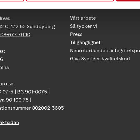
KT
FÖRDJUPNING
Vårt arbete
ress:
Så tycker vi
12 C, 172 62 Sundbyberg
Press
:
08-677 70 10
Tillgänglighet
Neuroförbundets integritetspo
ss:
Giva Sveriges kvalitetskod
86
olna
uro.se
 07-5 | BG 901-0075 |
va 90 100 75 |
ationsnummer 802002-3605
taktsidan