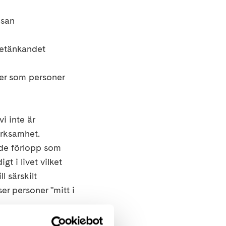
lsan
 betänkandet
ser som personer
i inte är
erksamhet.
nde förlopp som
t i livet vilket
l särskilt
er personer "mitt i