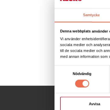
Nästa ste
Samtycke
Denna webbplats använder 
Jämlik häls
Vi använder enhetsidentifierar
sociala medier och analysera 
till de sociala medier och a
med annan information som du 
Samtyckesval
Dela denna sida:
Nödvändig
Avvisa