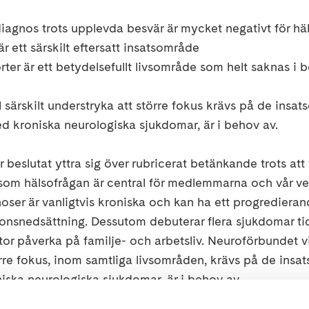
iagnos trots upplevda besvär är mycket negativt för hä
är ett särskilt eftersatt insatsområde
ter är ett betydelsefullt livsområde som helt saknas i
 särskilt understryka att större fokus krävs på de insat
med kroniska neurologiska sjukdomar, är i behov av.
beslutat yttra sig över rubricerat betänkande trots att v
rsom hälsofrågan är central för medlemmarna och vår v
oser är vanligtvis kroniska och kan ha ett progrediera
tionsnedsättning. Dessutom debuterar flera sjukdomar tidig
tor påverka på familje- och arbetsliv. Neuroförbundet vil
rre fokus, inom samtliga livsområden, krävs på de insats
iska neurologiska sjukdomar, är i behov av.