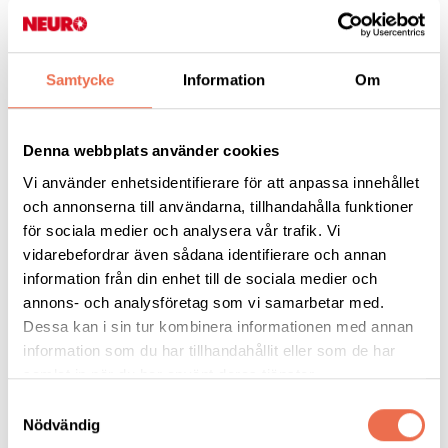
Rapporten presenteras under
Almedalsveckan
Samtycke
Information
Om
Rapporten är framtagen av Neuro i samverkan med
Denna webbplats använder cookies
Riksförbundet HjärtLung, Reumatikerförbundet, Astma- och
Vi använder enhetsidentifierare för att anpassa innehållet
Allergiförbundet, Diabetesorganisationen i Sverige och
och annonserna till användarna, tillhandahålla funktioner
Storstockholms Diabetesförening.
för sociala medier och analysera vår trafik. Vi
vidarebefordrar även sådana identifierare och annan
- Vårt arbete har pågått i två års tid och vår samverkan har
information från din enhet till de sociala medier och
varit väldigt givande. Vi och de övriga organisationerna
annons- och analysföretag som vi samarbetar med.
kommer också att presentera rapporten i Almedalen i sommar
Dessa kan i sin tur kombinera informationen med annan
och vi ser fram emot fortsatt givande samverkan på olika sätt,
information som du har tillhandahållit eller som de har
hoppas Lise Lidbäck.
samlat in när du har använt deras tjänster.
Samtyckesval
Modifierar bilden av svensk sjukvård
Nödvändig
Gruppen av organisationer som tagit fram rapporten menar att