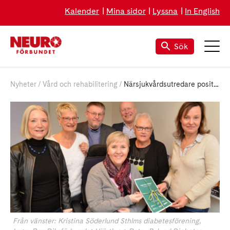
Kalender
Mina sidor
Lyssna
In English
Sök
Nyheter
Vård och rehabilitering
Närsjukvårdsutredare positiv till rapporten "Vägen till världsklass..."
Från vänster: Kristina Söderlund Sthlms diabetesförening,