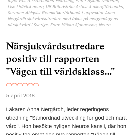
Inger Ros Riksförbundet Hjärtlung, Peter Bylund Diabetes,
Lise Lidbäck neuro, Ulf Brändström Astma & allergiförbundet,
Susanne Ahlqvist Reumatikerförbundet uppvaktar Anna
Nergårdh sjukvårdsutredare med fokus på morgondagens
närsjukvård i Sverige. Foto: Håkan Sjunnesson, Neuro.
Närsjukvårdsutredare
positiv till rapporten
"Vägen till världsklass..."
5 april 2018
Läkaren Anna Nergårdh, leder regeringens
utredning "Samordnad utveckling för god och nära
vård". Hon besökte nyligen Neuros kansli, där hon
positiv tog emot den nya rapporten "Vägen till