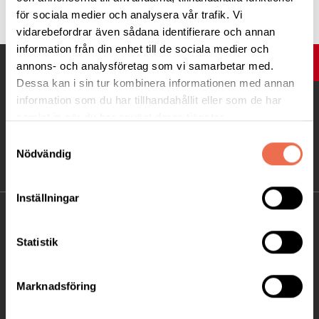
för sociala medier och analysera vår trafik. Vi
vidarebefordrar även sådana identifierare och annan
information från din enhet till de sociala medier och
UPP
annons- och analysföretag som vi samarbetar med.
Dessa kan i sin tur kombinera informationen med annan
information som du har tillhandahållit eller som de har
samlat in när du har använt deras tjänster.
Samtyckesval
Nödvändig
Inställningar
KONTAKT
Statistik
Besöksadress:
Ågatan 12 C, 172 62 Sundbyberg
Marknadsföring
Telefon:
08-677 70 10