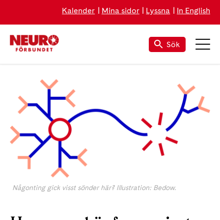
Kalender
Mina sidor
Lyssna
In English
Sök
Någonting gick visst sönder här? Illustration: Bedow.