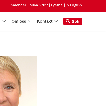
Kalender
Mina sidor
Lyssna
In English
r
Om oss
Kontakt
Sök