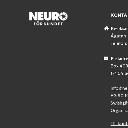
KONTA
Besöksad
Ågatan 
Telefon
Postadre
Box 40
171 04 S
info@ne
PG 90 10
Swishgå
Organis
Till kon