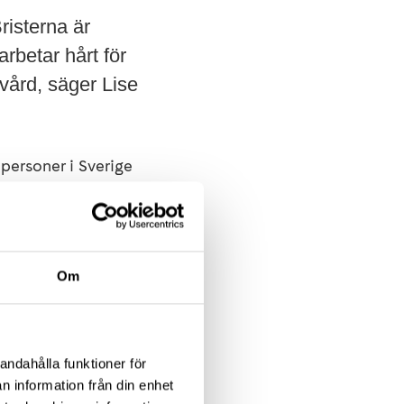
risterna är
arbetar hårt för
evård, säger Lise
personer i Sverige
kationer är vanligt.
ta form.
nkelt att göra kan
Om
ya situation. Vi
 med andra i
on, ordförande i
andahålla funktioner för
n information från din enhet