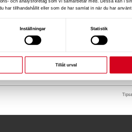
nnons- och analysföretag som vi samarbetar med. Dessa kan i sin
 Strokeförbundet arbetar för att sprida kunskap om s
har tillhandahållit eller som de har samlat in när du har använt 
oser samt stöttar personer som fått stroke och deras n
Inställningar
Statistik
tikeln på doktorn.com
Tillåt urval
Tips