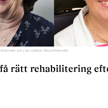
eförbundet och Lise Lidbäck, Neuroförbundet.
få rätt rehabilitering ef