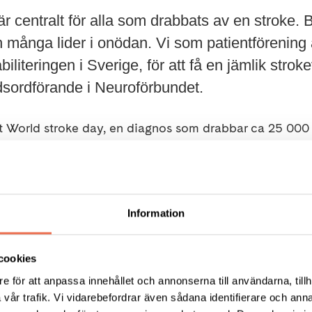
är centralt för alla som drabbats av en stroke. B
ch många lider i onödan. Vi som patientförening 
biliteringen i Sverige, för att få en jämlik strok
dsordförande i Neuroförbundet.
t World stroke day, en diagnos som drabbar ca 25 000 
är ett mycket allvarligt tillstånd och efterföljande kompli
tföreningar betydelsefulla när livet efter en stroke ska 
 annorlunda ut efter en stroke. Sådant som tidigare var e
Information
kan vara chockartat och man kan känna sig ensam i sin n
ng kan erbjuda kunskap, gemenskap och social samvaro
cookies
 Det gör stor skillnad för många, berättar Carina Peterss
e för att anpassa innehållet och annonserna till användarna, tillh
vår trafik. Vi vidarebefordrar även sådana identifierare och anna