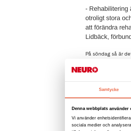
- Rehabilitering 
otroligt stora o
att förändra reha
Lidbäck, förbun
På söndag så är de
varje år. En stroke 
För många är patien
– Livet kan se helt
Samtycke
nu vara svårt. Det 
som patientföreni
Denna webbplats använder 
liknande situation.
Vi använder enhetsidentifierar
Strokeförbundet.
sociala medier och analysera 