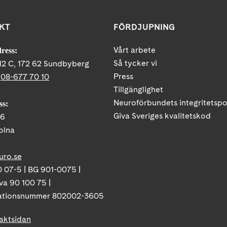
KT
FÖRDJUPNING
Vårt arbete
ress:
Så tycker vi
12 C, 172 62 Sundbyberg
Press
:
08-677 70 10
Tillgänglighet
Neuroförbundets integritetspo
ss:
Giva Sveriges kvalitetskod
86
olna
uro.se
 07-5 | BG 901-0075 |
va 90 100 75 |
ationsnummer 802002-3605
taktsidan