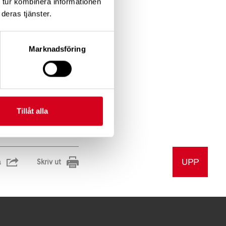
 tur kombinera informationen
troke och andra
deras tjänster.
ärstående.
Marknadsföring
Tillåt alla
UPP
a
Skriv ut