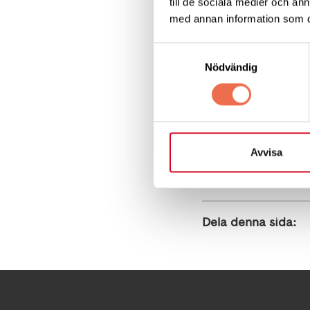
till de sociala medier och a
Neuroförbundet och
med annan information som du 
neurologiska diagn
Samtyckesval
Nödvändig
Läs hela ar
Avvisa
Dela denna sida: