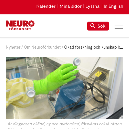
Kalender
Mina sidor
Lyssna
In English
Sök
Nyheter
Om Neuroförbundet
Ökad forskning och kunskap bidrar till bättre samhällsstöd
Är diagnosen okänd, ny och outforskad, försvåras också rätten