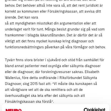
behov. Det behöver alltså inte vara så, att det rent juridiskt är
korrekt av kommunen eller Försäkringskassan, att avvisa ditt
ärende. Det kan vara
så att myndigheten misstolkat din argumentation eller att
underlaget varit för tunt. Många beslut grundar sig på vad som
framkommer i bilagda läkarutlåtanden. Det är därför det är så
viktigt att det finns mycket kunskap kring diagnoser och
funktionsnedsättningars påverkan på våra förmågor och behov.
Tyvärr finns stora brister i sjukvård och stöd från samhället för
bland annat patienter med osynliga eller sällsynta diagnoser
eller de diagnoser, där forskningsresurser saknas. Elisabeth
Wallenius, före detta ordförande i Riksförbundet Sällsynta
Diagnoser, slog 2015 fast att: ”Vi måste öka kunskapen så
att vårdgivare vet att de ska remittera och att de
överhuvudtaget ska leta efter det sällsynta och att
Försäkringskassan ska förstå”.