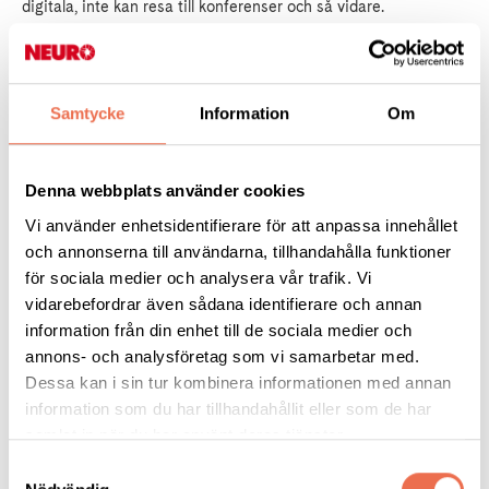
digitala, inte kan resa till konferenser och så vidare.
Vilka involveras?
Samtycke
Information
Om
– Främst förtroendevalda i föreningslivet, men alla medlemmar
kommer få möjlighet att tycka till. Det finns många som inte är
aktiva idag som sitter på intressanta perspektiv.
Denna webbplats använder cookies
Vi använder enhetsidentifierare för att anpassa innehållet
När ska ni vara klara?
och annonserna till användarna, tillhandahålla funktioner
för sociala medier och analysera vår trafik. Vi
– I maj lägger vi fram vår slutliga rekommendation. Den kommer
vidarebefordrar även sådana identifierare och annan
sedan att utgöra underlag för en extra kongress i september.
information från din enhet till de sociala medier och
Sen återstår ju görandet i praktiken, så för förbundet är det en
annons- och analysföretag som vi samarbetar med.
flerårig resa.
Dessa kan i sin tur kombinera informationen med annan
information som du har tillhandahållit eller som de har
Om någon undrar något, hur är bästa sättet att kontakta er?
samlat in när du har använt deras tjänster.
Samtyckesval
– Mejla oss eller dyk upp på konferenser och mötesplatser. På