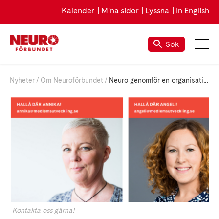
Kalender
Mina sidor
Lyssna
In English
Sök
Nyheter
Om Neuroförbundet
Neuro genomför en organisationsöversyn
Kontakta oss gärna!