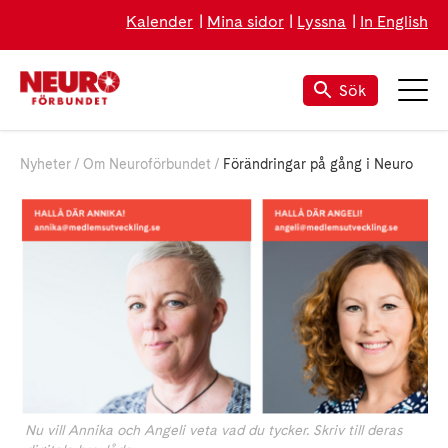
Kalender
Mina sidor
Lyssna
In English
Sök
Nyheter
Om Neuroförbundet
Förändringar på gång i Neuro
Nu vill Annika och Angeli veta vad du tycker. Skriv till deras