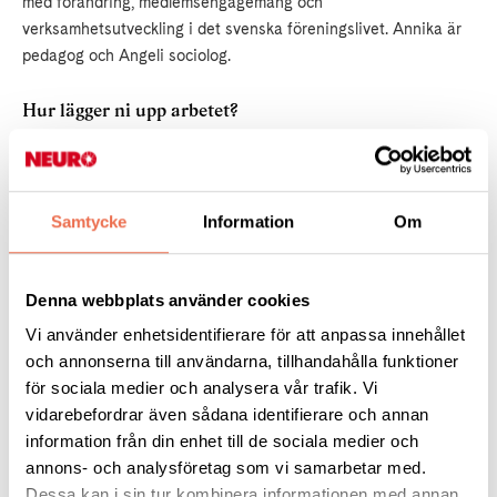
med förändring, medlemsengagemang och
verksamhetsutveckling i det svenska föreningslivet. Annika är
pedagog och Angeli sociolog.
Hur lägger ni upp arbetet?
– Förbundsstyrelsen leder arbetet, vi projekt-­ och processleder
och förbundskansliet stöttar i genomförandet. Det kommer
erbjudas mängder av arenor för att kunna medskapa
Samtycke
Information
Om
slutresultatet: vi arbetar nära en referensgrupp, gör intervjuer
med aktiva, skickar ut information, bjuder in till
vägvalskonferenser och öppnar upp för digitala fikor med
Denna webbplats använder cookies
förbundsstyrelsen. Vi vill inkludera så många som möjligt, även
de som inte är så digitala, inte kan resa till konferenser och så
Vi använder enhetsidentifierare för att anpassa innehållet
vidare.
och annonserna till användarna, tillhandahålla funktioner
för sociala medier och analysera vår trafik. Vi
Vilka involveras?
vidarebefordrar även sådana identifierare och annan
information från din enhet till de sociala medier och
– Främst förtroendevalda i föreningslivet, men alla medlemmar
annons- och analysföretag som vi samarbetar med.
kommer få möjlighet att tycka till. Det finns många som inte är
Dessa kan i sin tur kombinera informationen med annan