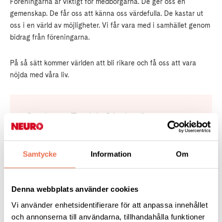
Föreningarna är viktigt för medborgarna. De ger oss en
gemenskap. De får oss att känna oss värdefulla. De kastar ut
oss i en värld av möjligheter. Vi får vara med i samhället genom
bidrag från föreningarna.
På så sätt kommer världen att bli rikare och få oss att vara
nöjda med våra liv.
Jag heter Fredric Lindström
Jag fick syrebrist när jag föddes. Det ledde till att jag
inte kan prata eller gå. Jag pratar med hjälp av en
Samtycke
Information
Om
bokstavstavla och en laserlampa.
Med hjälp av toppenbra assistenter och familj har jag
Denna webbplats använder cookies
arbetat på en daglig verksamhet i Växjö. Där skrev
Vi använder enhetsidentifierare för att anpassa innehållet
jag broschyrer åt kommunen.
och annonserna till användarna, tillhandahålla funktioner