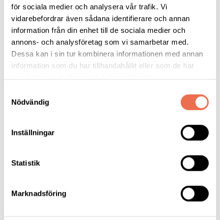
för sociala medier och analysera vår trafik. Vi
På fritiden fikar jag på konditori och lyssnar på
vidarebefordrar även sådana identifierare och annan
musik. Jag tycker om att resa till Tyskland och se de
information från din enhet till de sociala medier och
öppna fälten och skogarna. Då väcks min passion till
annons- och analysföretag som vi samarbetar med.
liv. Det är en sång till livet. Den knyter ihop starka
Dessa kan i sin tur kombinera informationen med annan
familjeband, till läslust och inspiration till poesi och
information som du har tillhandahållit eller som de har
historier.
samlat in när du har använt deras tjänster.
Samtyckesval
Jag bor i Växjö. Det är en liten stad i Småland. Jag
Nödvändig
går på folkhögskola på Valjeviken i Sölvesborg.
Inställningar
Jag skriver dikter och berättelser om olika saker.
Statistik
Marknadsföring
Tipsa