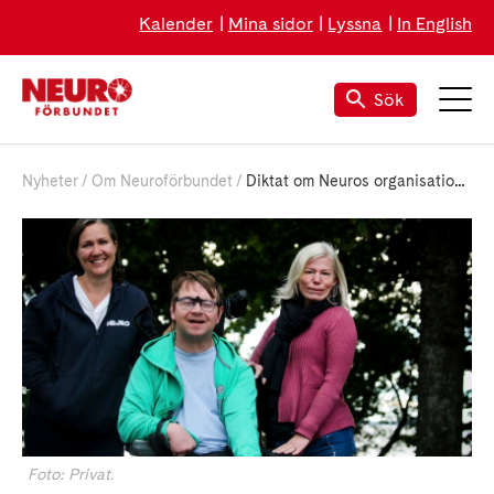
Kalender
Mina sidor
Lyssna
In English
Sök
Nyheter
Om Neuroförbundet
Diktat om Neuros organisationsöversyn
Foto: Privat.