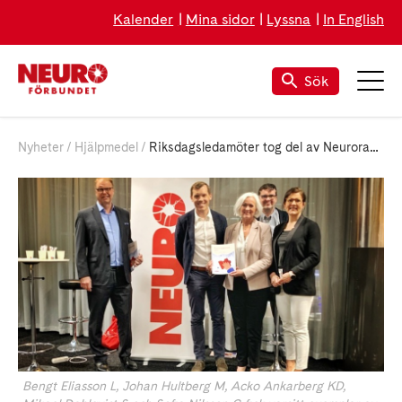
Kalender
Mina sidor
Lyssna
In English
Sök
Nyheter
Hjälpmedel
Riksdagsledamöter tog del av Neurorapporten
Bengt Eliasson L, Johan Hultberg M, Acko Ankarberg KD,