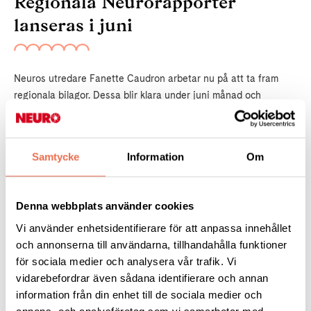
Regionala Neurorapporter
lanseras i juni
Neuros utredare Fanette Caudron arbetar nu på att ta fram
regionala bilagor. Dessa blir klara under juni månad och
kommer att läggas upp på Neuros hemsida där de kan laddas
ner. I de regionala delarna jämförs hur det ser ut på riksnivå
jämfört med hur det ser ut i regionerna.
Samtycke
Information
Om
- Informationen är värdefull för den som vill se hur det ser ut i
varje region. När man förstår hur bra ens egen region arbetar
Denna webbplats använder cookies
med hjälpmedel finns underlag för förbättringar, säger Fanette
Vi använder enhetsidentifierare för att anpassa innehållet
Caudron.
och annonserna till användarna, tillhandahålla funktioner
för sociala medier och analysera vår trafik. Vi
vidarebefordrar även sådana identifierare och annan
Ta del av Neurorapporten
information från din enhet till de sociala medier och