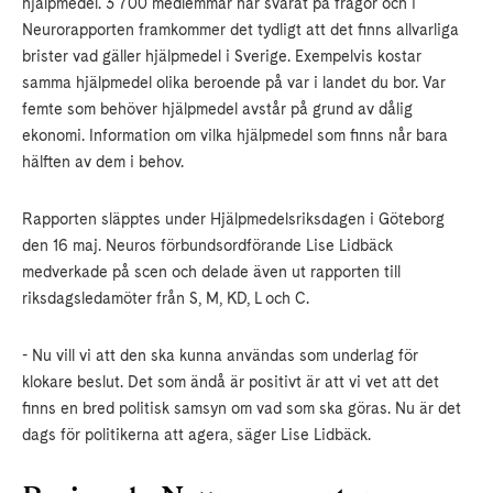
hjälpmedel. 3 700 medlemmar har svarat på frågor och i
Neurorapporten framkommer det tydligt att det finns allvarliga
brister vad gäller hjälpmedel i Sverige. Exempelvis kostar
samma hjälpmedel olika beroende på var i landet du bor. Var
femte som behöver hjälpmedel avstår på grund av dålig
ekonomi. Information om vilka hjälpmedel som finns når bara
hälften av dem i behov.
Rapporten släpptes under Hjälpmedelsriksdagen i Göteborg
den 16 maj. Neuros förbundsordförande Lise Lidbäck
medverkade på scen och delade även ut rapporten till
riksdagsledamöter från S, M, KD, L och C.
- Nu vill vi att den ska kunna användas som underlag för
klokare beslut. Det som ändå är positivt är att vi vet att det
finns en bred politisk samsyn om vad som ska göras. Nu är det
dags för politikerna att agera, säger Lise Lidbäck.