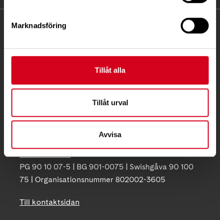
Marknadsföring
KONTAKT
Besöksadress:
Ågatan 12 C, 172 62 Sundbyberg
Tillåt alla
Telefon:
08-677 70 10
Tillåt urval
Postadress:
Box 4086
171 04 Solna
Avvisa
info@neuro.se
PG 90 10 07-5 | BG 901-0075 | Swishgåva 90 100
75 | Organisationsnummer 802002-3605
Till kontaktsidan