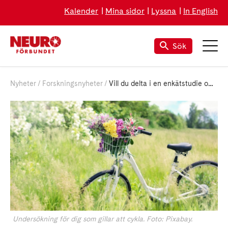
Kalender
Mina sidor
Lyssna
In English
Sök
Nyheter
Forskningsnyheter
Vill du delta i en enkätstudie om funktionsnedsättning och cykling?
Undersökning för dig som gillar att cykla. Foto: Pixabay.