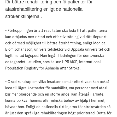
för bättre rehabilitering och få patienter får
afasirehabilitering enligt de nationella
strokeriktlinjerna .
- Förhoppningen är att resultaten ska leda till att patienterna
kan erbjudas mer riktad och effektiv träning vid rätt tidpunkt
och därmed möjlighet till bättre återhämtning, enligt Monica
Blom Johansson, universitetslektor vid Uppsala universitet och
legitimerad logoped. Hon ingår i ledningen för den svenska
deltagandet i studien, som kallas: I-PRAISE, International
Population Registry for Aphasia after Stroke.
- Ökad kunskap om vilka insatser som är effektivast kan också
leda till lägre kostnader för samhället, om personer med afasi
blir mer oberoende och en större andel kan återgå i arbete,
kunna bo kvar hemma eller minska behov av hjälp i hemmet,
hävdar hon. Enligt de nationella riktlinjerna för strokevården så
är just den språkliga rehabiliteringen högt prioriterad. Detta för