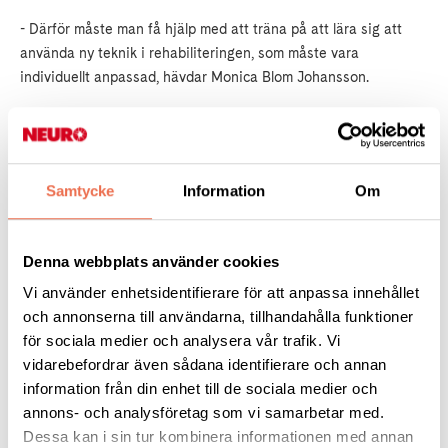
- Därför måste man få hjälp med att träna på att lära sig att
använda ny teknik i rehabiliteringen, som måste vara
individuellt anpassad, hävdar Monica Blom Johansson.
Hennes forskargrupp genomför nu en pilotstudie och planerar
att den riktiga studien med afasidrabbade personer ska starta
under 2020. Då kommer nyinsjuknade att rekryteras och följas
Samtycke
Information
Om
under sitt första år med afasi.
Denna webbplats använder cookies
Läs mer
Vi använder enhetsidentifierare för att anpassa innehållet
och annonserna till användarna, tillhandahålla funktioner
för sociala medier och analysera vår trafik. Vi
vidarebefordrar även sådana identifierare och annan
Akademiska sjukhusets webbplats om afasistudien
information från din enhet till de sociala medier och
annons- och analysföretag som vi samarbetar med.
Dessa kan i sin tur kombinera informationen med annan