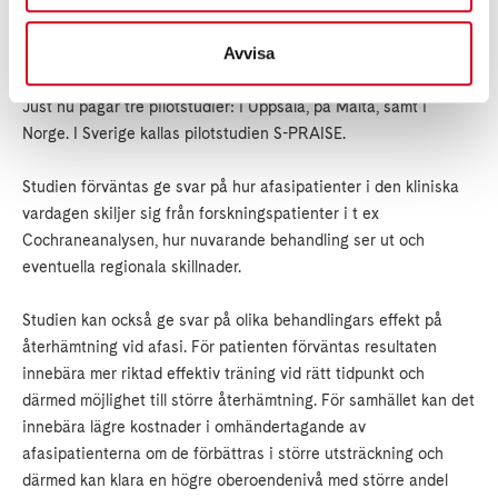
att undersöka nuvarande hälsovård och insatser inom tredje
sektorn för personer med afasi till följd av stroke, vad gäller
Avvisa
bedömning, diagnostisering, behandling, återhämtning och
återintegrering.
Just nu pågår tre pilotstudier: i Uppsala, på Malta, samt i
Norge. I Sverige kallas pilotstudien S-PRAISE.
Studien förväntas ge svar på hur afasipatienter i den kliniska
vardagen skiljer sig från forskningspatienter i t ex
Cochraneanalysen, hur nuvarande behandling ser ut och
eventuella regionala skillnader.
Studien kan också ge svar på olika behandlingars effekt på
återhämtning vid afasi. För patienten förväntas resultaten
innebära mer riktad effektiv träning vid rätt tidpunkt och
därmed möjlighet till större återhämtning. För samhället kan det
innebära lägre kostnader i omhändertagande av
afasipatienterna om de förbättras i större utsträckning och
därmed kan klara en högre oberoendenivå med större andel