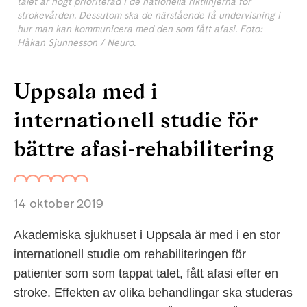
talet är högt prioriterad i de nationella riktlinjerna för
strokevården. Dessutom ska de närstående få undervisning i
hur man kan kommunicera med den som fått afasi. Foto:
Håkan Sjunnesson / Neuro.
Uppsala med i
internationell studie för
bättre afasi-rehabilitering
14 oktober 2019
Akademiska sjukhuset i Uppsala är med i en stor
internationell studie om rehabiliteringen för
patienter som som tappat talet, fått afasi efter en
stroke. Effekten av olika behandlingar ska studeras