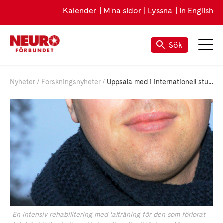
Kalender
Mina sidor
Lyssna
In English
Sök
Nyheter
Forskningsnyheter
Uppsala med i internationell studie för bättre afasi-rehabilitering
En intensiv rehabilitering med talträning för den som förlorat