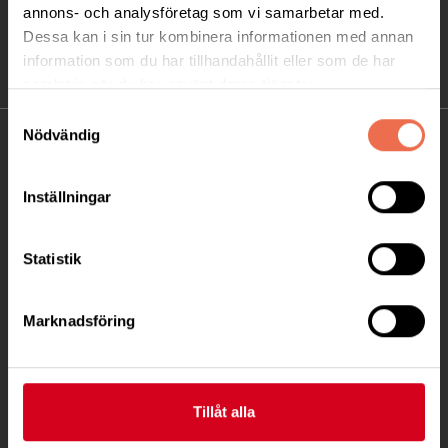
annons- och analysföretag som vi samarbetar med.
Dessa kan i sin tur kombinera informationen med annan
information som du har tillhandahållit eller som de har
samlat in när du har använt deras tjänster.
Samtyckesval
Nödvändig
KONTAKT
Besöksadress:
Inställningar
Ågatan 12 C, 172 62 Sundbyberg
Telefon:
08-677 70 10
Statistik
Postadress:
Marknadsföring
Box 4086
171 04 Solna
info@neuro.se
Tillåt alla
PG 90 10 07-5 | BG 901-0075 | Swishgåva 90 100