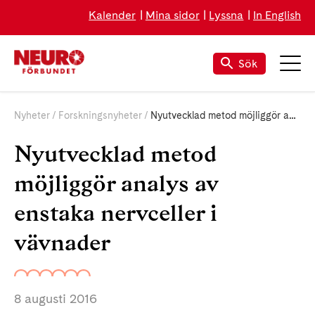
Kalender
Mina sidor
Lyssna
In English
Sök
Nyheter
Forskningsnyheter
Nyutvecklad metod möjliggör analys av enstaka nervceller i vävnader
Nyutvecklad metod
möjliggör analys av
enstaka nervceller i
vävnader
8 augusti 2016