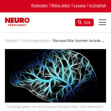
Kalender
Mina sidor
Lyssna
In English
Sök
Nyheter
Forskningsnyheter
Nanopartiklar kommer lastade med läkemedel till hjärnan
Forskargruppen har konstruerat nanopartiklar med läkemedel