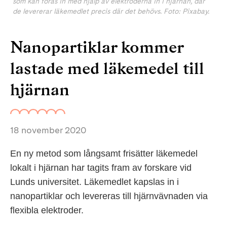
som kan föras in med hjälp av elektroderna in i hjärnan, där
de levererar läkemedlet precis där det behövs. Foto: Pixabay.
Nanopartiklar kommer
lastade med läkemedel till
hjärnan
18 november 2020
En ny metod som långsamt frisätter läkemedel
lokalt i hjärnan har tagits fram av forskare vid
Lunds universitet. Läkemedlet kapslas in i
nanopartiklar och levereras till hjärnvävnaden via
flexibla elektroder.