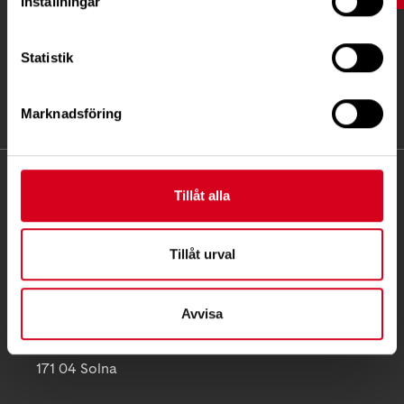
Inställningar
Statistik
Marknadsföring
KONTAKT
Tillåt alla
Besöksadress:
Ågatan 12 C, 172 62 Sundbyberg
Tillåt urval
Telefon:
08-677 70 10
Avvisa
Postadress:
Box 4086
171 04 Solna