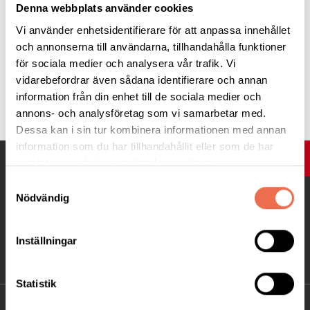
i Sverige som lever med epilepsi.
Denna webbplats använder cookies
Vi använder enhetsidentifierare för att anpassa innehållet
och annonserna till användarna, tillhandahålla funktioner
för sociala medier och analysera vår trafik. Vi
vidarebefordrar även sådana identifierare och annan
Tipsa
information från din enhet till de sociala medier och
annons- och analysföretag som vi samarbetar med.
Dessa kan i sin tur kombinera informationen med annan
information som du har tillhandahållit eller som de har
UPP
samlat in när du har använt deras tjänster.
Samtyckesval
Nödvändig
Inställningar
Statistik
KONTAKT