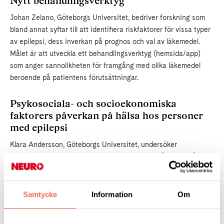
Nytt behandlingsverktyg
Johan Zelano, Göteborgs Universitet, bedriver forskning som
bland annat syftar till att identifiera riskfaktorer för vissa typer
av epilepsi, dess inverkan på prognos och val av läkemedel.
Målet är att utveckla ett behandlingsverktyg (hemsida/app)
som anger sannolikheten för framgång med olika läkemedel
beroende på patientens förutsättningar.
Psykosociala- och socioekonomiska
faktorers påverkan på hälsa hos personer
med epilepsi
Klara Andersson, Göteborgs Universitet, undersöker
socioekonomiska- och psykosociala faktorers påverkan på
hälsa hos personer med epilepsi. Genom studien vill man
utforma en stödmodell för personer som särskilt påverkas av
dessa faktorer. Detta ska i sin tur öka möjligheten för jämlik
Samtycke
Information
Om
vård för personer med epilepsi. Dessutom tittar Klara
Andersson på innebörden av stigma hos utlandsfödda personer