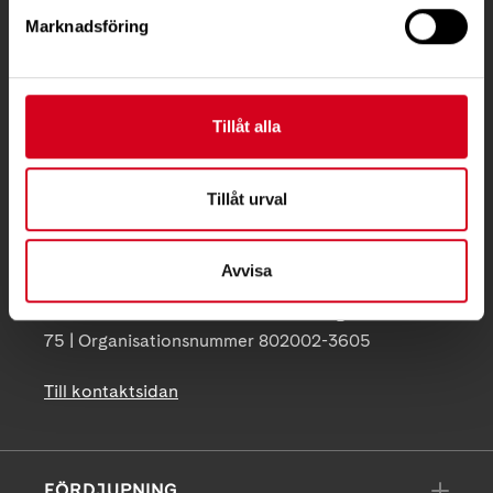
Marknadsföring
Besöksadress:
Ågatan 12 C, 172 62 Sundbyberg
Telefon:
08-677 70 10
Tillåt alla
Postadress:
Box 4086
Tillåt urval
171 04 Solna
Avvisa
info@neuro.se
PG 90 10 07-5 | BG 901-0075 | Swishgåva 90 100
75 | Organisationsnummer 802002-3605
Till kontaktsidan
FÖRDJUPNING