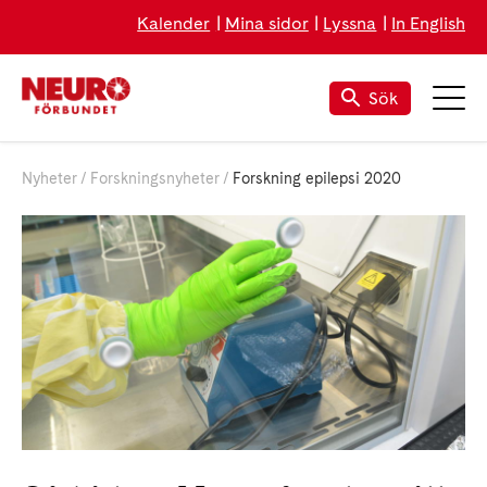
Kalender
Mina sidor
Lyssna
In English
Sök
Nyheter
Forskningsnyheter
Forskning epilepsi 2020