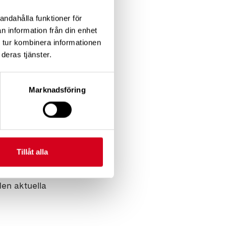
andahålla funktioner för
atigue efter stroke.
n information från din enhet
 tur kombinera informationen
 långvariga
deras tjänster.
arbete. Trots att
n bristfällig
nna problematik och
Marknadsföring
g för att kunna
drabbats av stroke
öms med metoder
 med den aktuella
Tillåt alla
soner med lindrig
öka vilken av två
en aktuella