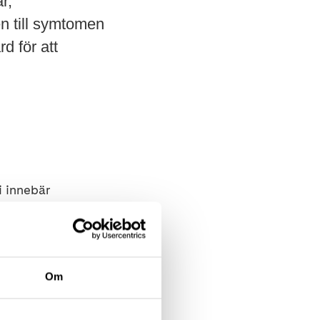
r,
en till symtomen
rd för att
i innebär
bbas. Dysfagi ökar
rots hög prioritet
d dysfagi. Syftet
bättra dysfagi hos
Om