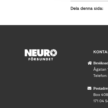
Dela denna sida:
KONTA
Besöksad
Ågatan 
Telefon
Postadre
Box 40
171 04 S