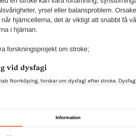
ed en stroke kan vara förlamning, synstörninga
alsvårigheter, yrsel eller balansproblem. Orsak
e når hjärncellerna, det är viktigt att snabbt få vå
na i hjärnan.
era forskningsprojekt om stroke;
g vid dysfagi
ab Norrköping, forskar om dysfagi efter stroke. Dysfag
h är ett stort hälsoproblem vid stroke, upp till 80 % dra
ammation, undernäring, nedsatt livskvalité och dödsfall. T
lsen saknas idag evidensbaserade behandlingsmetoder vi
 utvärdera om träning med en särskild munskärm kan för
Information
bats av stroke.