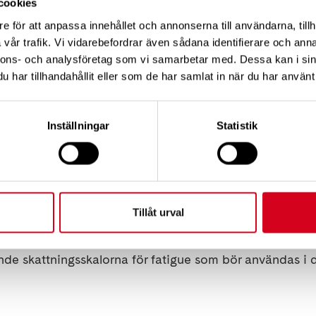
cookies
igue
e för att anpassa innehållet och annonserna till användarna, tillh
nes Universitetssjukhus, forskar om trötthet, så kallad f
vår trafik. Vi vidarebefordrar även sådana identifierare och anna
nnons- och analysföretag som vi samarbetar med. Dessa kan i sin
 återhämtat sig relativt väl efter en stroke kan uppleva
har tillhandahållit eller som de har samlat in när du har använt 
atigue som negativt påverkar vardagsliv och återgång i 
igt och begränsande symptom efter stroke så är kunskape
rad personer med lindrig till måttlig stroke upplever de
Inställningar
Statistik
eras vardag och arbetskapacitet. Sådan kunskap är vikti
abiliteringsåtgärder som underlättar för personer som 
na kvar i arbete. Det är också viktigt att fatigue bed
 upp den problematik som personerna upplever. Syftet
Tillåt urval
riva förekomsten av självrapporterad fatigue bland per
 och potentiell förmåga att återgå i arbete och att unders
de skattningsskalorna för fatigue som bör användas i d