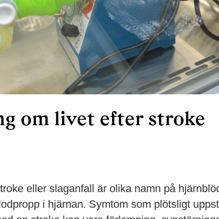
g om livet efter stroke
troke eller slaganfall är olika namn på hjärnblö
lodpropp i hjärnan. Symtom som plötsligt upps