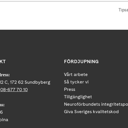
Tips
KT
FÖRDJUPNING
Vårt arbete
ress:
Så tycker vi
12 C, 172 62 Sundbyberg
Press
:
08-677 70 10
Tillgänglighet
Neuroförbundets integritetspo
ss:
Giva Sveriges kvalitetskod
86
olna