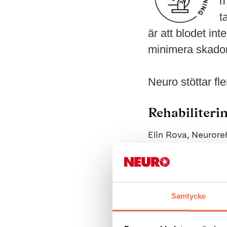
m
t
är att blodet int
minimera skador
Neuro stöttar fl
Rehabiliterin
Elin Rova, Neuroreh
sväljsvårigheter oc
risken för lunginfl
enligt Socialstyre
med studien är att
Samtycke
patienter som drab