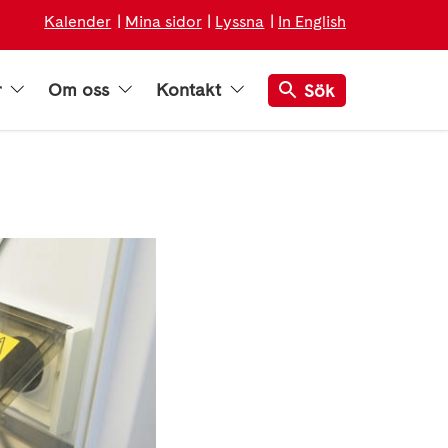
Kalender
Mina sidor
Lyssna
In English
r
Om oss
Kontakt
Sök