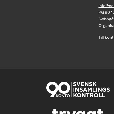
info@ne
PG 90 10
Swishgå
Organis
Till kon