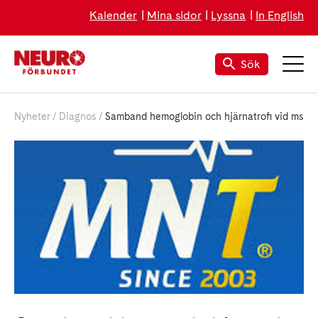
Kalender
Mina sidor
Lyssna
In English
Sök
Nyheter
Diagnos
Samband hemoglobin och hjärnatrofi vid ms