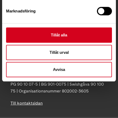
KONTAKT
Marknadsföring
Besöksadress:
Ågatan 12 C, 172 62 Sundbyberg
Tillåt alla
Telefon:
08-677 70 10
Postadress:
Tillåt urval
Box 4086
171 04 Solna
Avvisa
info@neuro.se
PG 90 10 07-5 | BG 901-0075 | Swishgåva 90 100
75 | Organisationsnummer 802002-3605
Till kontaktsidan