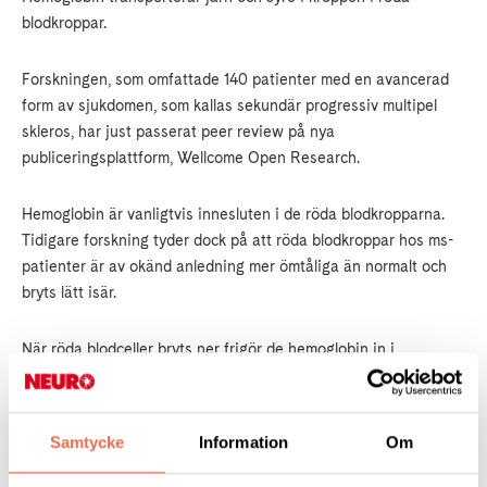
blodkroppar.
Forskningen, som omfattade 140 patienter med en avancerad
form av sjukdomen, som kallas sekundär progressiv multipel
skleros, har just passerat peer review på nya
publiceringsplattform, Wellcome Open Research.
Hemoglobin är vanligtvis innesluten i de röda blodkropparna.
Tidigare forskning tyder dock på att röda blodkroppar hos ms-
patienter är av okänd anledning mer ömtåliga än normalt och
bryts lätt isär.
När röda blodceller bryts ner frigör de hemoglobin in i
blodströmmen. Normalt skulle proteinet sedan hindras från att
komma in i hjärnan genom en "kontrollstation" mellan blodet
och hjärnan. Men hos ms-patienter verkar denna checkpoint -
Samtycke
Information
Om
kallad blod-hjärnbarriären - försvagas, vilket gör att hemoglobin
kan segla igenom barriären.