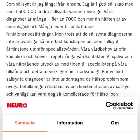
Som sällsynt är jag långt ifrån ensam. Jag är i gott sällskap med
minst 500 000 andra sällsynta vänner i Sverige. Våra
diagnoser är många – fler än 7000 och mer än hälften är av
neurologisk art. Många leder till omfattande
funktionsnedsättningar. Men trots att de sällsynta diagnoserna
inte är ovanliga, så är oftast kunskapen om dem sällsynt,
åtminstone utanför specialistvården. Våra vårdbehov är ofta
komplexa och kräver i regel många vårdkontakter. Vi själva och
våra närstående utvecklas med tiden till specialister på våra
tillstånd och detta är verkligen helt nödvändigt. För vi med
sällsynta diagnoser är inte undantagna de hälsoproblem som
övriga befolkningen drabbas av och kombinationen av sällsynt
och vanligt kan vara nog så komplicerade för hälso- och
sjukvården att hantera.
MÅNGA ÅR HAR FÖRFLUTIT sedan den där kvällen på
Samtycke
Information
Om
biblioteket. Jag är nöjd med mitt liv och har fått förmånen att få
se mina två barn bli vuxna och få egna familjer. Jag har precis