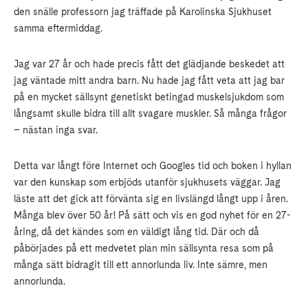
den snälle professorn jag träffade på Karolinska Sjukhuset
samma eftermiddag.
Jag var 27 år och hade precis fått det glädjande beskedet att
jag väntade mitt andra barn. Nu hade jag fått veta att jag bar
på en mycket sällsynt genetiskt betingad muskelsjukdom som
långsamt skulle bidra till allt svagare muskler. Så många frågor
– nästan inga svar.
Detta var långt före Internet och Googles tid och boken i hyllan
var den kunskap som erbjöds utanför sjukhusets väggar. Jag
läste att det gick att förvänta sig en livslängd långt upp i åren.
Många blev över 50 år! På sätt och vis en god nyhet för en 27-
åring, då det kändes som en väldigt lång tid. Där och då
påbörjades på ett medvetet plan min sällsynta resa som på
många sätt bidragit till ett annorlunda liv. Inte sämre, men
annorlunda.