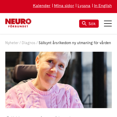
Kalender
Mina sidor
Lyssna
In English
Sök
Nyheter
Diagnos
Sällsynt årsrikedom ny utmaning för vården