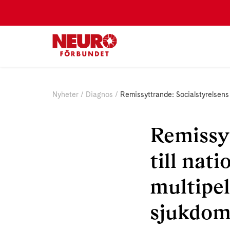
Nyheter
Diagnos
Remissyttrande: Socialstyrelsens f
Remissyt
till nati
multipel
sjukdo