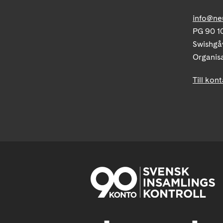
info@ne
PG 90 10
Swishgå
Organis
Till kon