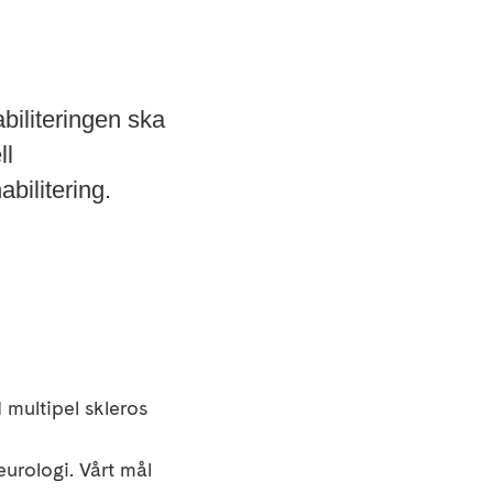
biliteringen ska
ll
abilitering.
d multipel skleros
urologi. Vårt mål