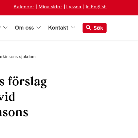
Kalender
Mina sidor
Lyssna
In English
r
Om oss
Kontakt
Sök
 Parkinsons sjukdom
s förslag
vid
nsons