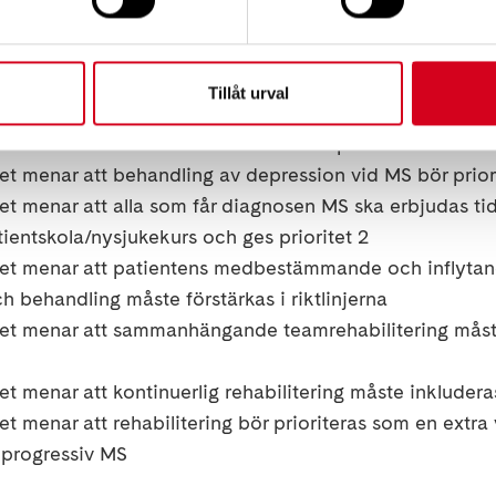
t menar att en rekommendation måste ges gällande b
0 antikroppar
 tillstyrker riktlinjernas rekommendationer gällande b
Tillåt urval
h svår blåsdysfunktion vid MS
 menar att MS-relaterad smärta bör prioriteras i riktli
 menar att behandling av depression vid MS bör priorite
 menar att alla som får diagnosen MS ska erbjudas tidi
ientskola/nysjukekurs och ges prioritet 2
t menar att patientens medbestämmande och inflytan
h behandling måste förstärkas i riktlinjerna
t menar att sammanhängande teamrehabilitering måst
 menar att kontinuerlig rehabilitering måste inkluderas 
 menar att rehabilitering bör prioriteras som en extra v
progressiv MS