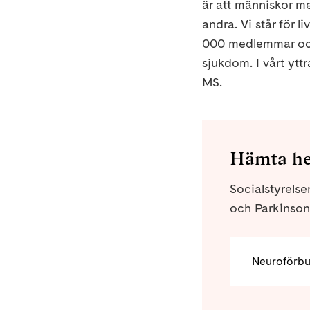
är att människor m
andra. Vi står för l
000 medlemmar och 
sjukdom. I vårt ytt
MS.
Hämta he
Socialstyrelsen
och Parkinson