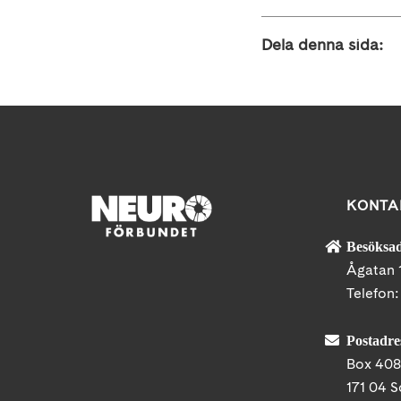
Dela denna sida:
KONTA
Besöksad
Ågatan 
Telefon
Postadre
Box 40
171 04 S