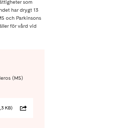
ättigheter som
undet har drygt 13
MS och Parkinsons
ler för vård vid
kleros (MS)
,3 KB)