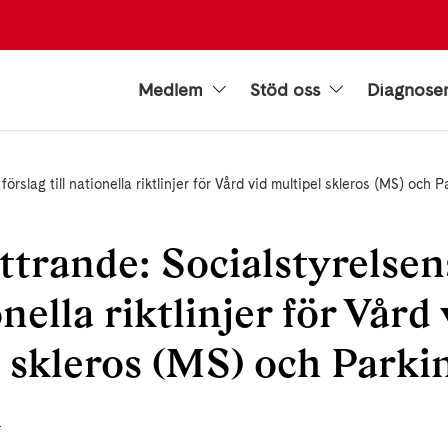
Medlem
Stöd oss
Diagnose
örslag till nationella riktlinjer för Vård vid multipel skleros (MS) och
trande: Socialstyrelsen
onella riktlinjer för Vård 
 skleros (MS) och Parki
m