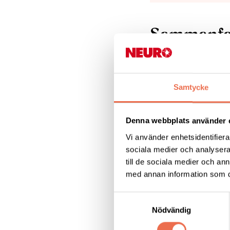
Sammanfat
Neuroförbunde
Samtycke
kontrollunder
Neuroförbunde
Denna webbplats använder 
förtydligas
Vi använder enhetsidentifierar
Neuroförbunde
sociala medier och analysera 
magnetkamera
till de sociala medier och a
Neuroförbunde
med annan information som du 
Neuroförbunde
Neuroförbundet
Samtyckesval
progressiv MS
Nödvändig
Neuroförbundet