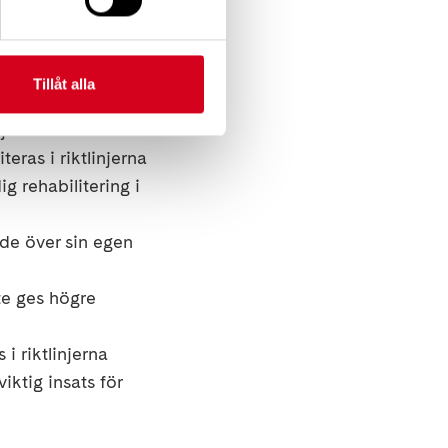
ehandling av MS
ehandling av svår
Tillåt alla
njerna
ras i riktlinjerna
g rehabilitering i
de över sin egen
e ges högre
i riktlinjerna
iktig insats för