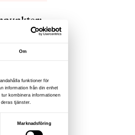
npunkter:
Om
het av MS" måste
andahålla funktioner för
ommande
n information från din enhet
 tur kombinera informationen
deras tjänster.
örtydligas
t för patienter med
Marknadsföring