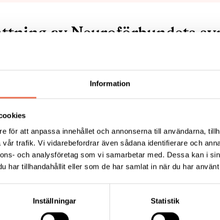
tning av Neuroförbundets sy
t tillstyrker att personer med MS bör genomgå årliga
Information
sökningar av läkare med betydande erfarenhet av MS
t menar att begreppet "läkare med betydande erfaren
cookies
e för att anpassa innehållet och annonserna till användarna, tillh
t tillstyrker att personer med MS ska erbjudas återk
vår trafik. Vi vidarebefordrar även sådana identifierare och anna
undersökningar minst en gång om året
nnons- och analysföretag som vi samarbetar med. Dessa kan i sin
t tillstyrker multidisciplinärt teamomhändertagande
har tillhandahållit eller som de har samlat in när du har använt 
t menar att kravet på teamets sammansättning måste f
 menar att det multidisciplinära teamet är extra viktig
Inställningar
Statistik
 tillstyrker en förstärkning av sjuksköterskans roll