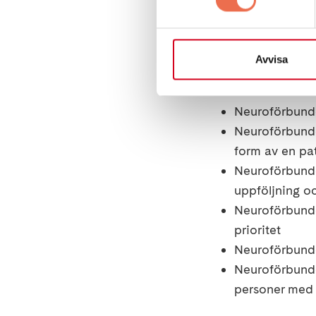
Neuroförbunde
med anti-CD2
Neuroförbundet
Avvisa
spasticitet oc
Neuroförbundet
Neuroförbundet
Neuroförbundet
form av en pat
Neuroförbunde
uppföljning oc
Neuroförbunde
prioritet
Neuroförbundet
Neuroförbundet
personer med 