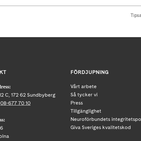
Tips
KT
FÖRDJUPNING
Vårt arbete
ress:
Så tycker vi
12 C, 172 62 Sundbyberg
Press
:
08-677 70 10
Tillgänglighet
Neuroförbundets integritetspo
ss:
Giva Sveriges kvalitetskod
86
olna