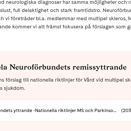
ed neurologiska diagnoser har samma möjligheter och r
ivslust, full delaktighet och stark framtidstro. Neuroförb
vi företräder bl.a. medlemmar med multipel skleros, 
rande kommer vi att främst fokusera på förslagen som gäl
la Neuroförbundets remissyttrande
s förslag till nationella riktlinjer för Vård vid multipel s
s sjukdom.
Neuroförbundets yttrande -Nationella riktlinjer MS och Parkinsons sjukdom.pdf
(203