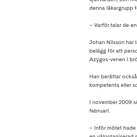
denna läkargrupp fö
– Varför talar de 
Johan Nilsson har l
belägg för att pers
Azygos-venen i brö
Han berättar också
kompetenta eller s
I november 2009 sö
februari.
– Inför mötet hade
en välorganiserad pä