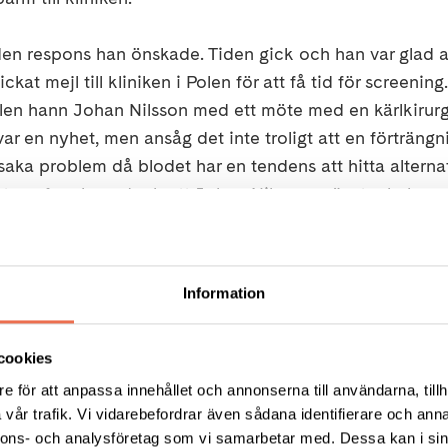
den respons han önskade. Tiden gick och han var glad a
ckat mejl till kliniken i Polen för att få tid för screening.
Polen hann Johan Nilsson med ett möte med en kärlkiru
r en nyhet, men ansåg det inte troligt att en förträngn
saka problem då blodet har en tendens att hitta alternat
öntgen framkom dock att Johan Nilssons vänstra halsven
ohan Nilsson besked från kliniken i Polen om att han 
Information
ket inför operationen, men insåg att jag kom till de kär
cookies
nhet av diagnosen. Det gav mig ett visst lugn.
e för att anpassa innehållet och annonserna till användarna, tillh
vår trafik. Vi vidarebefordrar även sådana identifierare och anna
n dryg månad sedan Johan Nilsson behandlades:
nnons- och analysföretag som vi samarbetar med. Dessa kan i sin
perationen kan sakta ner tempot på sjukdomen och jag