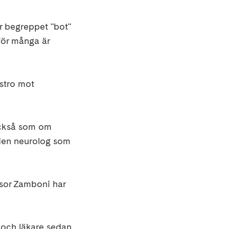
ar begreppet "bot"
för många är
sstro mot
 också som om
 den neurolog som
ssor Zamboni har
r och läkare sedan