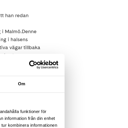
tt han redan
rg i Malmö.Denne
ing i halsens
iva vägar tillbaka
 visade en
var välkommen.
Om
lkirurger i världen
andahålla funktioner för
n information från din enhet
 tur kombinera informationen
 försöker tona ned