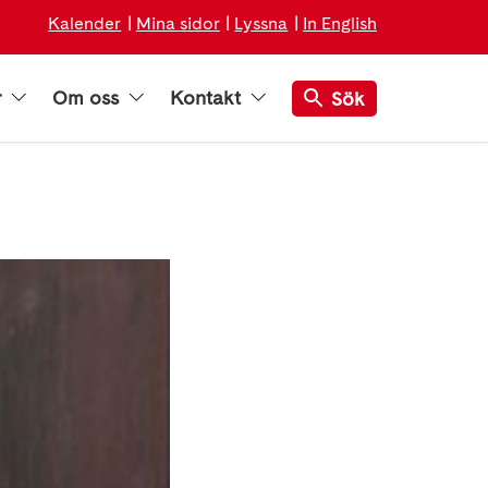
Kalender
Mina sidor
Lyssna
In English
r
Om oss
Kontakt
Sök