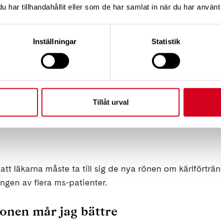
har tillhandahållit eller som de har samlat in när du har använt 
gon månad innan jag plockar fram det stora leendet.
Inställningar
Statistik
onic cerebrospinal venous insufficiency eller kronisk c
 en kronisk svikt i vener från hjärna och ryggmärg.
Tillåt urval
r blockeringar i jugularvenerna i halsen (se ovan) kan 
hjälp av magnetkamera, ultraljud eller en kärlspecialist
tt läkarna måste ta till sig de nya rönen om kärlförträ
gen av flera ms-patienter.
ionen mår jag bättre