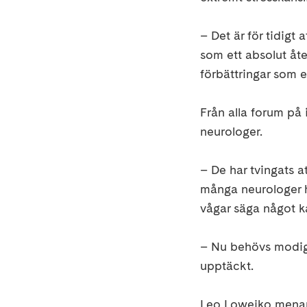
– Det är för tidigt
som ett absolut åt
förbättringar som e
Från alla forum på 
neurologer.
– De har tvingats a
många neurologer ha
vågar säga något k
– Nu behövs modiga
upptäckt.
Leo Lowejko menar a