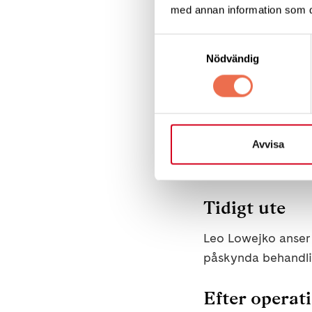
med annan information som du 
förväntningarna nå
Samtyckesval
Fakta
Nödvändig
CC SVI står för Chr
insufficiens och är
Avvisa
Förträngningar elle
diagnostiseras med 
Tidigt ute
Leo Lowejko anser a
påskynda behandlin
Efter operat