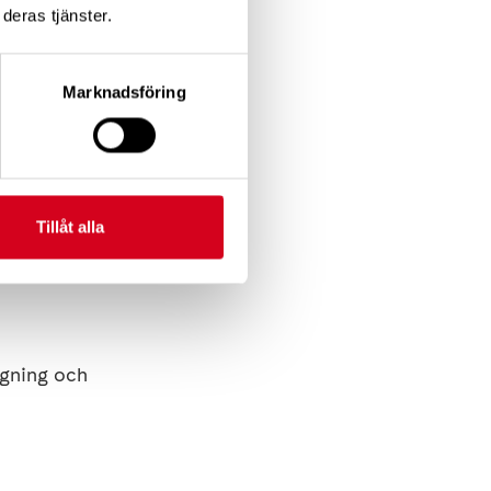
deras tjänster.
Marknadsföring
erebrospinal venös
Tillåt alla
vara medfödda. De
.
ngning och