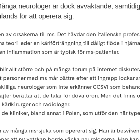
ånga neurologer är dock avvaktande, samtidig
lands för att operera sig.
en av orsakerna till ms. Det hävdar den italienske profe
 teori leder en kärlförträngning till dåligt flöde i hjärna
den inflammation som är typisk för ms-patienter.
 blir allt större och på många forum på internet diskutera
 personer med ms mår bättre efter ett ingrepp lockar s
tskilliga neurologer som inte erkänner CCSVI som behan
sajter berättar att de talar för döva öron. Men det finns
l kärlkirurger och radiologer.
l de kliniker, bland annat i Polen, som utför den här typ
n av många ms-sjuka som opererat sig. Han är besvike
nar att ny vetskap borde väcka neurologerna. Han kan i