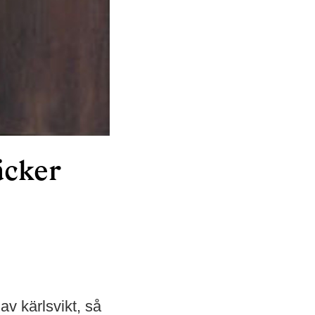
äcker
v kärlsvikt, så