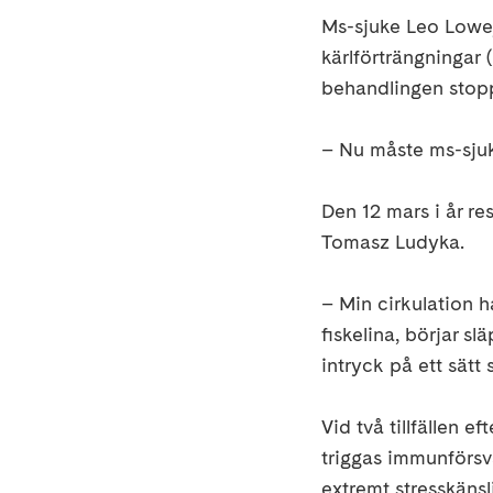
Ms-sjuke Leo Lowej
kärlförträngningar 
behandlingen stopp
– Nu måste ms-sjuk
Den 12 mars i år re
Tomasz Ludyka.
– Min cirkulation h
fiskelina, börjar s
intryck på ett sätt
Vid två tillfällen e
triggas immunförsv
extremt stresskänsl