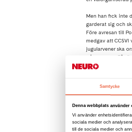
Men han fick inte 
garderat sig och ski
Före avresan till 
medgav att CCSVI va
jugularvener ska or
från hjärnan. På r
avsmalning.
Samma vecka fick J
Samtycke
– Jag funderade myc
Denna webbplats använder 
som har mest erfare
Vi använder enhetsidentifierar
sociala medier och analysera 
Nu har det gått e
till de sociala medier och a
– Jag är glad om o