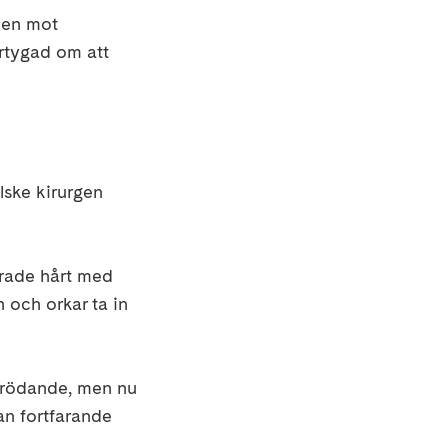
len mot
ertygad om att
lske kirurgen
urrade hårt med
n och orkar ta in
 förödande, men nu
an fortfarande