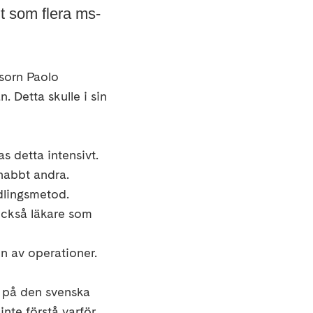
t som flera ms-
ssorn Paolo
n. Detta skulle i sin
s detta intensivt.
nabbt andra.
dlingsmetod.
 också läkare som
en av operationer.
n på den svenska
nte förstå varför