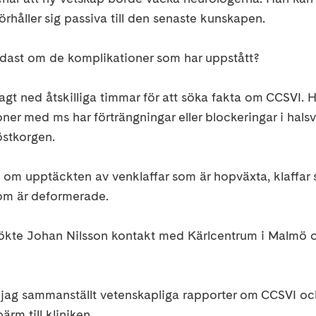
rhåller sig passiva till den senaste kunskapen.
endast om de komplikationer som har uppstått?
agt ned åtskilliga timmar för att söka fakta om CCSVI. H
oner med ms har förträngningar eller blockeringar i halsv
stkorgen.
 om upptäckten av venklaffar som är hopväxta, klaffar 
om är deformerade.
kte Johan Nilsson kontakt med Kärlcentrum i Malmö oc
 jag sammanställt vetenskapliga rapporter om CCSVI och
rm till kliniken.