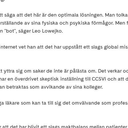
 att säga att det här är den optimala lösningen. Man tolk
erställande av sina fysiska och psykiska förmågor. Men 
n "bot", säger Leo Lowejko.
internet vet han att det har uppstått ett slags global mi
tt yttra sig om saker de inte är pålästa om. Det verkar
r en överdrivet skeptisk inställning till CCSVI och att
an betraktas som avvikande av sina kolleger.
 läkare som kan ta till sig det omvälvande som profe
tt det har blivit ett slags maktbalans mellan patiente