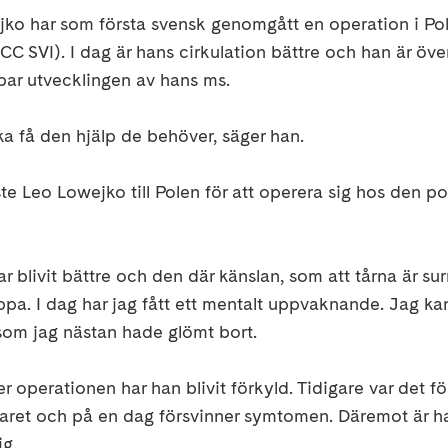
ko har som första svensk genomgått en operation i Po
(CC SVI). I dag är hans cirkulation bättre och han är öv
ar utvecklingen av hans ms.
a få den hjälp de behöver, säger han.
ste Leo Lowejko till Polen för att operera sig hos den po
ar blivit bättre och den där känslan, som att tårna är s
läppa. I dag har jag fått ett mentalt uppvaknande. Jag ka
 som jag nästan hade glömt bort.
fter operationen har han blivit förkyld. Tidigare var det
aret och på en dag försvinner symtomen. Däremot är h
ig.