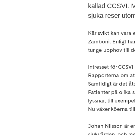
kallad CCSVI. M
sjuka reser utom
Kärlsvikt kan vara 
Zamboni. Enligt hans
tur ge upphov till 
Intresset för CCSVI
Rapporterna om att
Samtidigt är det å
Patienter på olika 
lyssnar, till exempe
Nu växer köerna til
Johan Nilsson är e
sjukvården, och me