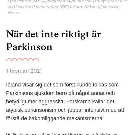
systematrofi (MSA), progressiv supranukleär paralys (PSP) och
corticobasal degeneration (CBD). Foto: Håkan Sjunnesson,
Neuro.
När det inte riktigt är
Parkinson
1 februari 2021
Ibland visar sig det som först kunde tolkas som
Parkinsons sjukdom bero på något annat och
betydligt mer aggressivt. Forskarna kallar det
atypisk parkinsonism och jobbar intensivt med att
förstå de bakomliggande mekanismerna.
De flesta av oss vet ungefär vad Parkinson är. Sjukdomen