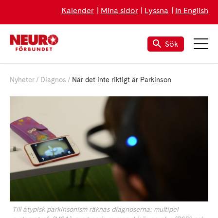
Kalender
Mina sidor
Lyssna
In English
Sök
Nyheter
Diagnos
När det inte riktigt är Parkinson
Till atypisk parkinsonism räknas diagnoserna: multipel