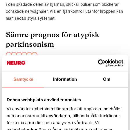
i den skadade delen av hjärnan, skickar pulser som blockerar
oönskade nervsignaler. Via en fjärrkontroll utanför kroppen kan
man sedan styra systemet.
Sämre prognos för atypisk
parkinsonism
Så är det inte för dem som drabbas av det som kallas atypisk
parkinsonism, tillstånd som påminner om Parkinson men har en
Samtycke
Information
Om
väsentligt sämre prognos.
Men stort hopp sätts nu till behandling med immun- eller
Denna webbplats använder cookies
stamcellsterapi som, om den blir framgångsrik, också skulle
Vi använder enhetsidentifierare för att anpassa innehållet
kunna hjälpa vanliga Parkinsonpatienter.
och annonserna till användarna, tillhandahålla funktioner
för sociala medier och analysera vår trafik. Vi
vidarebefordrar även sådana identifierare och annan