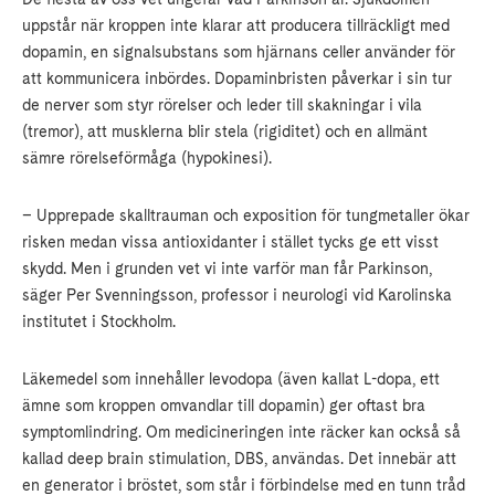
uppstår när kroppen inte klarar att producera tillräckligt med
dopamin, en signalsubstans som hjärnans celler använder för
att kommunicera inbördes. Dopaminbristen påverkar i sin tur
de nerver som styr rörelser och leder till skakningar i vila
(tremor), att musklerna blir stela (rigiditet) och en allmänt
sämre rörelseförmåga (hypokinesi).
– Upprepade skalltrauman och exposition för tungmetaller ökar
risken medan vissa antioxidanter i stället tycks ge ett visst
skydd. Men i grunden vet vi inte varför man får Parkinson,
säger Per Svenningsson, professor i neurologi vid Karolinska
institutet i Stockholm.
Läkemedel som innehåller levodopa (även kallat L-dopa, ett
ämne som kroppen omvandlar till dopamin) ger oftast bra
symptomlindring. Om medicineringen inte räcker kan också så
kallad deep brain stimulation, DBS, användas. Det innebär att
en generator i bröstet, som står i förbindelse med en tunn tråd