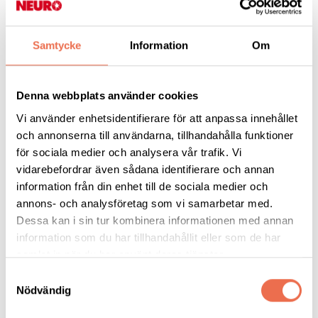
därmed kanske må bättre, säger Eva Månsson Lexell, en av de
ansvariga för studien.
Samtycke
Information
Om
Läs mer
Denna webbplats använder cookies
Vi använder enhetsidentifierare för att anpassa innehållet
och annonserna till användarna, tillhandahålla funktioner
för sociala medier och analysera vår trafik. Vi
Lunds universitet
vidarebefordrar även sådana identifierare och annan
information från din enhet till de sociala medier och
annons- och analysföretag som vi samarbetar med.
Dessa kan i sin tur kombinera informationen med annan
information som du har tillhandahållit eller som de har
samlat in när du har använt deras tjänster.
Läs mer på Neuro.se
Samtyckesval
Nödvändig