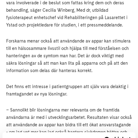
vara involverade i de beslut som fattas kring dem och deras
behandling, säger Cecilia Winberg, Med dr, utbildad
fysioterapeut enhetschef vid Rehabiliteringen på Lasarettet i
Ystad och projektledare för studien, i ett pressmeddelande.
Forskarna menar också att användande av appar kan stimulera
till en hälsosammare livsstil och hjälpa till med förståelsen och
hanteringen av de symtom man har. Det är dock viktigt med
säkra lösningar så att man kan lita på apparna och på att den
information som delas där hanteras korrekt.
Det finns ett intresse i patientgruppen att själv vara delaktig i
framtagandet av nya lösningar.
– Sannolikt blir lösningarna mer relevanta om de framtida
användarna är med i utvecklingsarbetet. Resultaten visar också
att användande av appar kan bidra till ett ökat ansvarstagande
- om jag vet mer kan jag också hantera sjukdomen bättre och