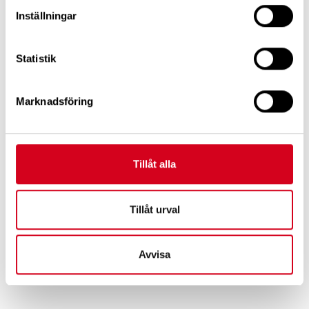
Inställningar
MS - multipel skleros
Statistik
Parkinsons sjukdom
Marknadsföring
Stroke
Gå med i Neuroförbundet
Tillåt alla
Tillåt urval
Avvisa
Tipsa