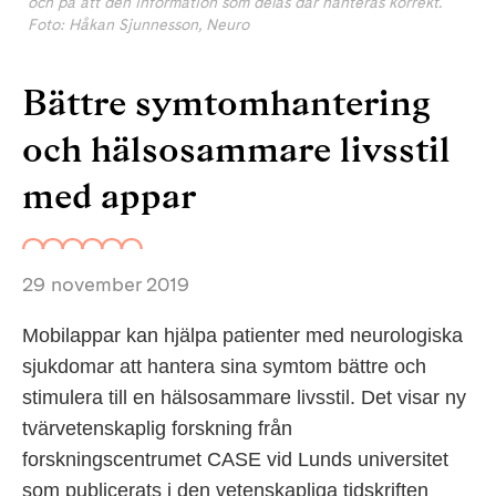
och på att den information som delas där hanteras korrekt.
Foto: Håkan Sjunnesson, Neuro
Bättre symtomhantering
och hälsosammare livsstil
med appar
29 november 2019
Mobilappar kan hjälpa patienter med neurologiska
sjukdomar att hantera sina symtom bättre och
stimulera till en hälsosammare livsstil. Det visar ny
tvärvetenskaplig forskning från
forskningscentrumet CASE vid Lunds universitet
som publicerats i den vetenskapliga tidskriften