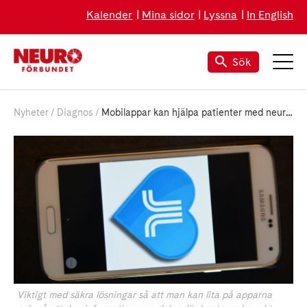
Kalender
Mina sidor
Lyssna
In English
Sök
Nyheter
Diagnos
Mobilappar kan hjälpa patienter med neurologiska sjukdomar
Viktigt med säkra lösningar så att man kan lita på apparna