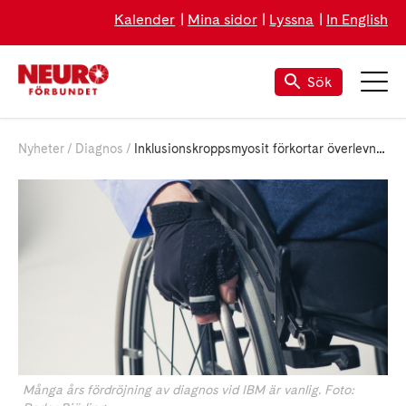
Kalender
Mina sidor
Lyssna
In English
Sök
Nyheter
Diagnos
Inklusionskroppsmyosit förkortar överlevnaden
Många års fördröjning av diagnos vid IBM är vanlig. Foto: