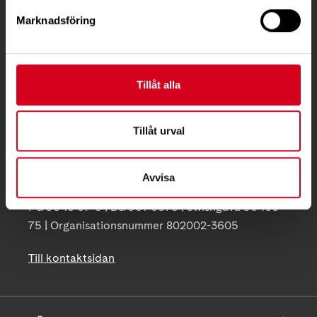
KONTAKT
Marknadsföring
Besöksadress:
Ågatan 12 C, 172 62 Sundbyberg
Telefon:
08-677 70 10
Tillåt alla
Postadress:
Tillåt urval
Box 4086
171 04 Solna
Avvisa
info@neuro.se
PG 90 10 07-5 | BG 901-0075 | Swishgåva 90 100
75 | Organisationsnummer 802002-3605
Till kontaktsidan