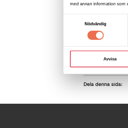
med annan information som du 
Samtyckesval
Neurologi i
Nödvändig
Avvisa
Dela denna sida: