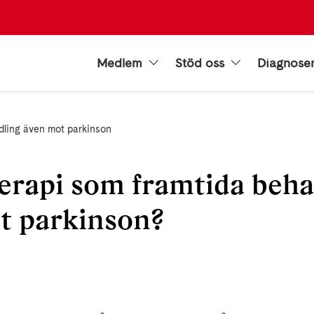
Medlem
Stöd oss
Diagnose
dling även mot parkinson
rapi som framtida beha
t parkinson?