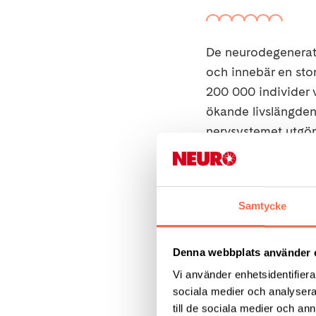
De neurodegenerati
och innebär en stor
200 000 individer 
ökande livslängden
nervsystemet utgö
drabbade individer
Andra sjukdomar so
Samtycke
multipel systematr
Denna webbplats använder 
Vi använder enhetsidentifierar
Läs hela
sociala medier och analysera 
till de sociala medier och a