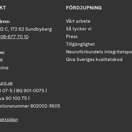
KT
FÖRDJUPNING
Vårt arbete
ress:
Så tycker vi
12 C, 172 62 Sundbyberg
Press
:
08-677 70 10
Tillgänglighet
Neuroförbundets integritetspo
ss:
Giva Sveriges kvalitetskod
86
olna
uro.se
 07-5 | BG 901-0075 |
va 90 100 75 |
ationsnummer 802002-3605
taktsidan