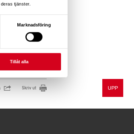
deras tjänster.
Marknadsföring
Tillåt alla
UPP
a
Skriv ut