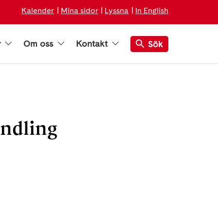
Kalender
Mina sidor
Lyssna
In English
r
Om oss
Kontakt
Sök
ndling