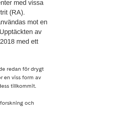
enter med vissa
rit (RA).
användas mot en
 Upptäckten av
 2018 med ett
e redan för drygt
r en viss form av
ess tillkommit.
forskning och