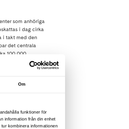
ienter som anhöriga
skattas i dag cirka
a i takt med den
bar det centrala
rka 100 000
ralskleros (ALS),
Om
dom.
andahålla funktioner för
n information från din enhet
 tur kombinera informationen