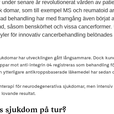
 under senare år revolutionerat vården av pati
 domar, som till exempel MS och reumatoid art
rad behandling har med framgång även börjat 
tånd, såsom benskörhet och vissa cancerformer.
ler för innovativ cancerbehandling belönades
jukdomar har utvecklingen gått långsammare. Dock kund
ppar mot anti-integrin α4 registreras som behandling fö
ch ytterligare antikroppsbaserade läkemedel har sedan d
erapi för neurodegenerativa sjukdomar, men intensiv 
 lovande resultat.
s sjukdom på tur?