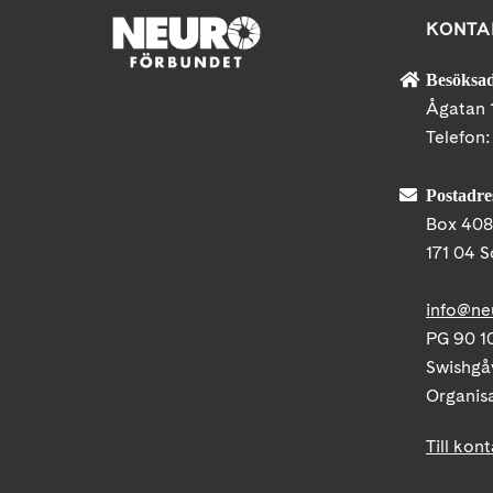
KONTA
Besöksad
Ågatan 
Telefon
Postadre
Box 40
171 04 S
info@ne
PG 90 10
Swishgå
Organis
Till kon