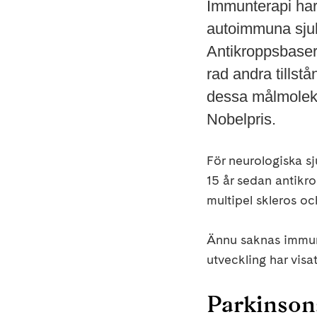
Immunterapi har
autoimmuna sjuk
Antikroppsbase
rad andra tills
dessa målmoleky
Nobelpris.
För neurologiska s
15 år sedan antikro
multipel skleros o
Ännu saknas immunt
utveckling har visat
Parkinson