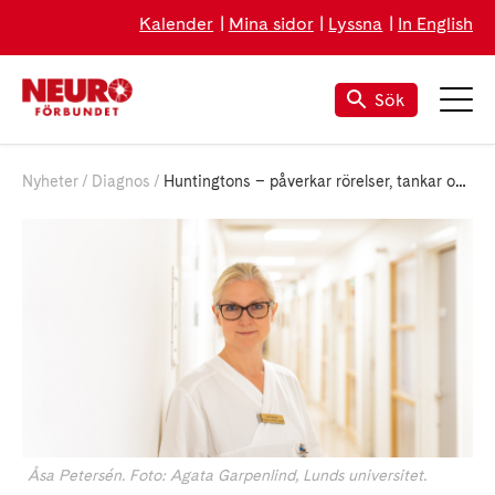
Kalender
Mina sidor
Lyssna
In English
Sök
Nyheter
Diagnos
Huntingtons – påverkar rörelser, tankar och känslor
Åsa Petersén. Foto: Agata Garpenlind, Lunds universitet.