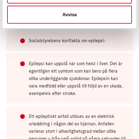
synpunkter fram till och med den 31 maj 2018 och en slutversion
planeras vara klar våren 2019, enligt Socialstyrelsen.
Avvisa
Socialstyrelsens kortfakta om epilepsi:
Socialstyrelsens kortfakta om epilepsi:
Epilepsi kan uppstå när som helst i livet. Det är
egentligen ett symtom som kan bero på flera
olika underliggande sjukdomar. Epilepsin kan
vara medfödd eller uppstå till följd av en skada,
exempelvis efter stroke.
Ett epileptiskt anfall utlöses av en elektrisk
urladdning i någon del av hjärnan. Anfallen
varierar stort i allvarlighetsgrad mellan olika
personer – från små anfall på några sekunder till