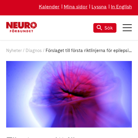
Kalender
Mina sidor
Lyssna
In English
Sök
Nyheter
Diagnos
Förslaget till första riktlinjerna för epilepsivård nu på remiss