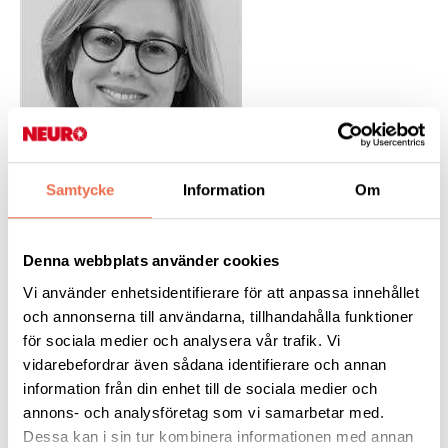
Samtycke
Information
Om
- Epilepsi drabbar många, men kunskapen om sjukdomen i
Denna webbplats använder cookies
vården och samhället är otillräcklig. Det gör vården bristfällig
och ojämlik. Effektiva metoder för att diagnostisera och
Vi använder enhetsidentifierare för att anpassa innehållet
behandla epilepsi kommer för få till del. Det kan delvis förklaras
och annonserna till användarna, tillhandahålla funktioner
av att epilepsi är mycket komplext och egentligen ett symtom
för sociala medier och analysera vår trafik. Vi
som kan ha många olika orsaker, säger Anna Lord.
vidarebefordrar även sådana identifierare och annan
information från din enhet till de sociala medier och
annons- och analysföretag som vi samarbetar med.
Tidig diagnos gör stor skillnad
Dessa kan i sin tur kombinera informationen med annan